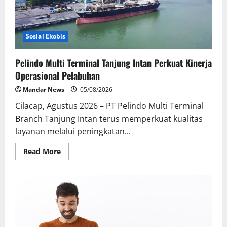
Menguat
Sosial Ekobis
Pelindo Multi Terminal Tanjung Intan Perkuat Kinerja
Operasional Pelabuhan
Mandar News
05/08/2026
Cilacap, Agustus 2026 – PT Pelindo Multi Terminal
Branch Tanjung Intan terus memperkuat kualitas
layanan melalui peningkatan...
Read
Read More
more
about
Pelindo
Multi
Terminal
Tanjung
Intan
Perkuat
Kinerja
Operasional