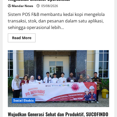
Mandar News
05/08/2026
Sistem POS F&B membantu kedai kopi mengelola
transaksi, stok, dan pesanan dalam satu aplikasi,
sehingga operasional lebih...
Read
Read More
more
about
Persaingan
Kedai
Kopi
Meningkat,
Sistem
POS
Bantu
Tingkatkan
Efisiensi
Operasional
Sosial Ekobis
Wujudkan Generasi Sehat dan Produktif, SUCOFINDO