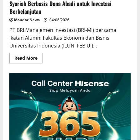
Syariah Berbasis Dana Abadi untuk Investasi
Berkelanjutan
Mandar News
04/08/2026
PT BRI Manajemen Investasi (BRI-MI) bersama
Ikatan Alumni Fakultas Ekonomi dan Bisnis
Universitas Indonesia (ILUNI FEB UI)...
Read
Read More
more
about
BRI-
MI
dan
ILUNI
FEB
UI
Hadirkan
Reksa
Dana
Syariah
Berbasis
Dana
Abadi
untuk
Investasi
Berkelanjutan