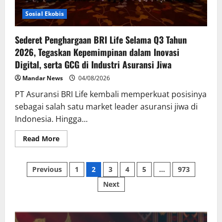
Summit
2026
Sosial Ekobis
Sederet Penghargaan BRI Life Selama Q3 Tahun
2026, Tegaskan Kepemimpinan dalam Inovasi
Digital, serta GCG di Industri Asuransi Jiwa
Mandar News
04/08/2026
PT Asuransi BRI Life kembali memperkuat posisinya
sebagai salah satu market leader asuransi jiwa di
Indonesia. Hingga...
Read
Read More
more
about
Sederet
Posts
Penghargaan
Previous
1
2
3
4
5
…
973
BRI
Life
Next
pagination
Selama
Q3
Tahun
2026,
Tegaskan
Kepemimpinan