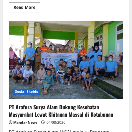
Read
Read More
more
about
Hisense
Siap
Layani
Konsumen
365
Hari,
Tambah
Jadwal
Layanan
Call
Center
Hisense
Care
Sosial Ekobis
PT Arafura Surya Alam Dukung Kesehatan
Masyarakat Lewat Khitanan Massal di Kotabunan
Mandar News
04/08/2026