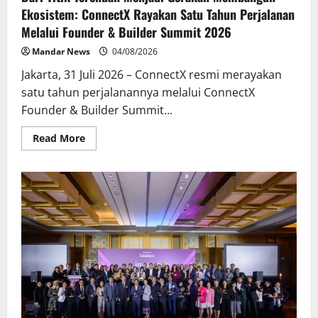
Ekosistem: ConnectX Rayakan Satu Tahun Perjalanan
Melalui Founder & Builder Summit 2026
Mandar News
04/08/2026
Jakarta, 31 Juli 2026 – ConnectX resmi merayakan
satu tahun perjalanannya melalui ConnectX
Founder & Builder Summit...
Read
Read More
more
about
Dari
Titik
Terendah
Menjadi
Gerakan
Membangun
Ekosistem:
ConnectX
Rayakan
Satu
Tahun
Perjalanan
Melalui
Founder
&
Builder