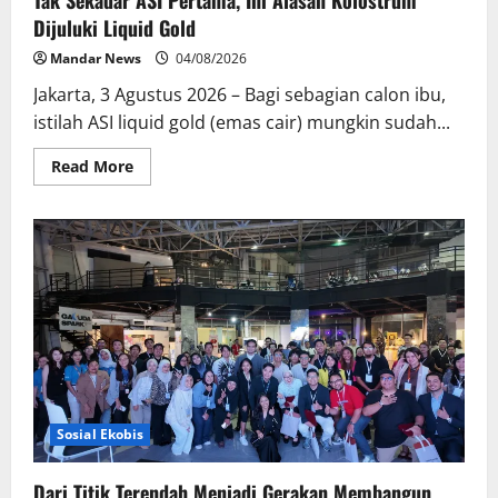
Tak Sekadar ASI Pertama, Ini Alasan Kolostrum
Dijuluki Liquid Gold
Mandar News
04/08/2026
Jakarta, 3 Agustus 2026 – Bagi sebagian calon ibu,
istilah ASI liquid gold (emas cair) mungkin sudah...
Read
Read More
more
about
Tak
Sekadar
ASI
Pertama,
Ini
Alasan
Kolostrum
Dijuluki
Liquid
Gold
Sosial Ekobis
Dari Titik Terendah Menjadi Gerakan Membangun