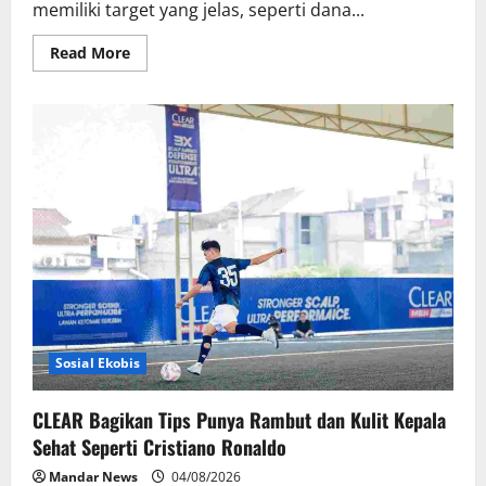
memiliki target yang jelas, seperti dana...
Read
Read More
more
about
Cara
Menentukan
Tujuan
Menabung
Sesuai
Rencana
Hidup
Sosial Ekobis
CLEAR Bagikan Tips Punya Rambut dan Kulit Kepala
Sehat Seperti Cristiano Ronaldo
Mandar News
04/08/2026