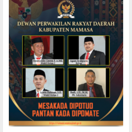
dalam
Inovasi
Digital,
serta
GCG
di
Industri
Asuransi
Jiwa