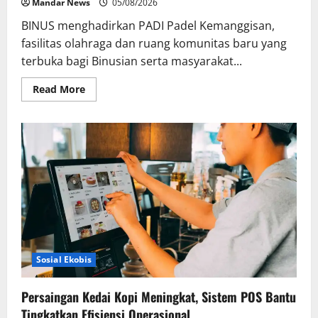
Mandar News
05/08/2026
BINUS menghadirkan PADI Padel Kemanggisan,
fasilitas olahraga dan ruang komunitas baru yang
terbuka bagi Binusian serta masyarakat...
Read
Read More
more
about
BINUS
Hadirkan
PADI
Padel
Kemanggisan,
Perkuat
Ekosistem
Gaya
Hidup
Aktif
dan
Kebersamaan
Sosial Ekobis
Persaingan Kedai Kopi Meningkat, Sistem POS Bantu
Tingkatkan Efisiensi Operasional