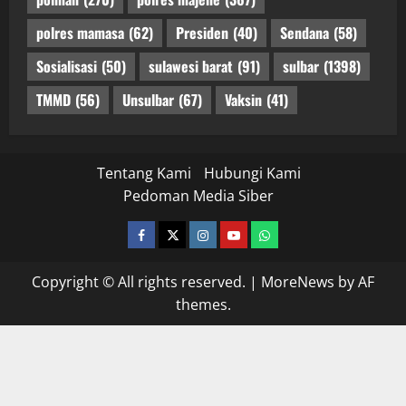
polres mamasa
(62)
Presiden
(40)
Sendana
(58)
Sosialisasi
(50)
sulawesi barat
(91)
sulbar
(1398)
TMMD
(56)
Unsulbar
(67)
Vaksin
(41)
Tentang Kami
Hubungi Kami
Pedoman Media Siber
facebook
twitter
instagram.com
youtube
whatsapp
Copyright © All rights reserved.
|
MoreNews
by AF
themes.