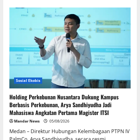
about
Fazzio
Sunset
Blue
Hybrid
x
Alkateri,
Motor
Limited
Edition
Buat
Nyempurnain
Look
Retro-
Future
Lo
Sosial Ekobis
Holding Perkebunan Nusantara Dukung Kampus
Berbasis Perkebunan, Arya Sandhiyudha Jadi
Mahasiswa Angkatan Pertama Magister ITSI
Mandar News
05/08/2026
Medan – Direktur Hubungan Kelembagaan PTPN IV
PalmCo, Arya Sandhiyudha, secara resmi