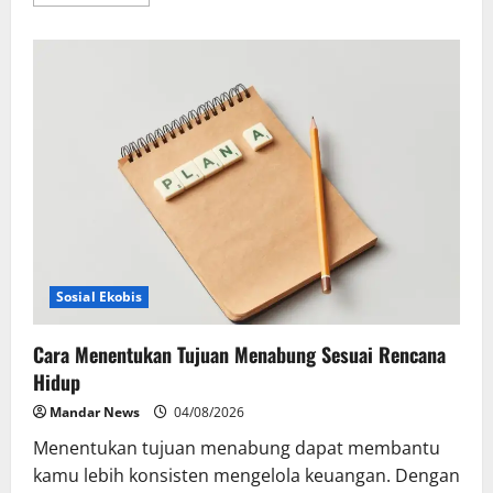
more
about
Holding
Perkebunan
Nusantara
Dorong
Kepedulian
Sosial
melalui
Aksi
Donor
Darah
Sri
Pamela
Medika
Nusantara
Sosial Ekobis
Cara Menentukan Tujuan Menabung Sesuai Rencana
Hidup
Mandar News
04/08/2026
Menentukan tujuan menabung dapat membantu
kamu lebih konsisten mengelola keuangan. Dengan