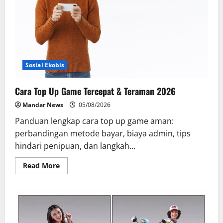
Pelabuhan
Sosial Ekobis
Cara Top Up Game Tercepat & Teraman 2026
Mandar News
05/08/2026
Panduan lengkap cara top up game aman:
perbandingan metode bayar, biaya admin, tips
hindari penipuan, dan langkah...
Read
Read More
more
about
Cara
Top
Up
Game
Tercepat
&