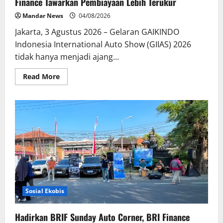
Finance Tawarkan Pembiayaan Lebih Terukur
Mandar News
04/08/2026
Jakarta, 3 Agustus 2026 – Gelaran GAIKINDO
Indonesia International Auto Show (GIIAS) 2026
tidak hanya menjadi ajang...
Read
Read More
more
about
Pilihan
Mobil
Makin
Beragam
di
GIIAS
2026,
BRI
Finance
Tawarkan
Pembiayaan
Lebih
Terukur
Sosial Ekobis
Hadirkan BRIF Sunday Auto Corner, BRI Finance