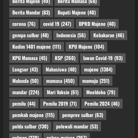
Berita Majene
(49)
Berita Mamasa
(68)
Berita Mandar
(83)
Bupati Majene
(40)
corona
(76)
covid 19
(247)
DPRD Majene
(40)
gempa sulbar
(48)
Indonesia
(56)
Kebakaran
(46)
Kodim 1401 majene
(111)
KPU Majene
(104)
KPU Mamasa
(45)
KSP
(260)
lawan Covid-19
(93)
Longsor
(43)
Mahasiswa
(40)
majene
(1384)
Malunda
(50)
mamasa
(450)
mamuju
(251)
mandar
(224)
Mari Vaksin
(61)
Moeldoko
(79)
pemilu
(44)
Pemilu 2019
(71)
Pemilu 2024
(46)
pemkab majene
(115)
pemprov sulbar
(63)
polda sulbar
(130)
polewali mandar
(53)
polman
(270)
polres majene
(367)