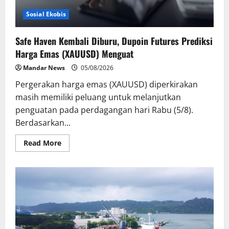
Sosial Ekobis
Safe Haven Kembali Diburu, Dupoin Futures Prediksi
Harga Emas (XAUUSD) Menguat
Mandar News
05/08/2026
Pergerakan harga emas (XAUUSD) diperkirakan
masih memiliki peluang untuk melanjutkan
penguatan pada perdagangan hari Rabu (5/8).
Berdasarkan...
Read
Read More
more
about
Safe
Haven
Kembali
Diburu,
Dupoin
Futures
Prediksi
Harga
Emas
(XAUUSD)