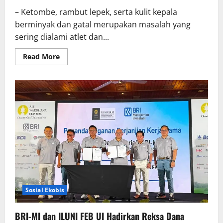
– Ketombe, rambut lepek, serta kulit kepala
berminyak dan gatal merupakan masalah yang
sering dialami atlet dan...
Read
Read More
more
about
CLEAR
Bagikan
Tips
Punya
Rambut
dan
Kulit
Kepala
Sehat
Seperti
Cristiano
Ronaldo
Sosial Ekobis
BRI-MI dan ILUNI FEB UI Hadirkan Reksa Dana