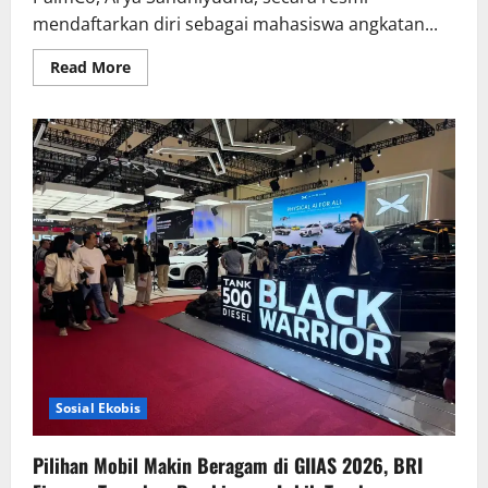
mendaftarkan diri sebagai mahasiswa angkatan...
Read
Read More
more
about
Holding
Perkebunan
Nusantara
Dukung
Kampus
Berbasis
Perkebunan,
Arya
Sandhiyudha
Jadi
Mahasiswa
Angkatan
Pertama
Magister
ITSI
Sosial Ekobis
Pilihan Mobil Makin Beragam di GIIAS 2026, BRI