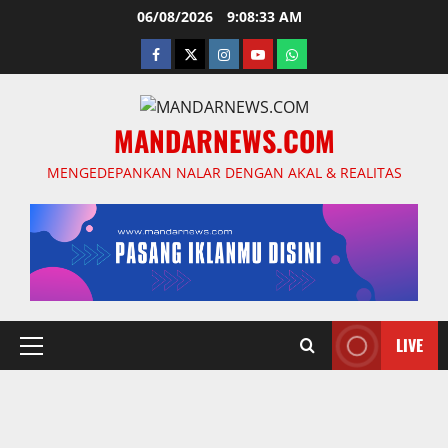
Skip
06/08/2026
9:08:35 AM
to
facebook
twitter
instagram.com
youtube
whatsapp
content
MANDARNEWS.COM
MENGEDEPANKAN NALAR DENGAN AKAL & REALITAS
LIVE
Primary
Menu