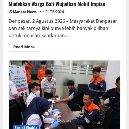
Mudahkan Warga Bali Wujudkan Mobil Impian
Mandar News
04/08/2026
Denpasar, 2 Agustus 2026 – Masyarakat Denpasar
dan sekitarnya kini punya lebih banyak pilihan
untuk mencari kendaraan...
Read
Read More
more
about
Hadirkan
BRIF
Sunday
Auto
Corner,
BRI
Finance
Mudahkan
Warga
Bali
Wujudkan
Mobil
Impian
Sosial Ekobis