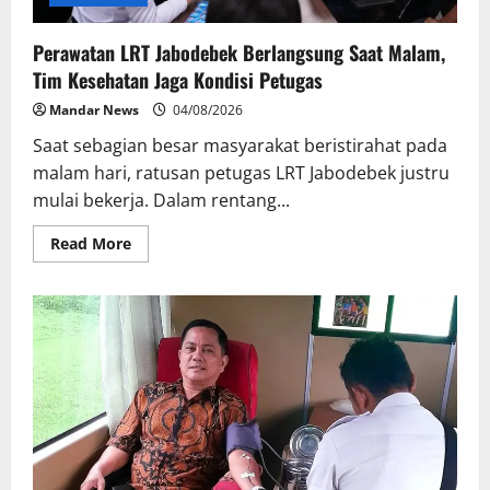
Perawatan LRT Jabodebek Berlangsung Saat Malam,
Tim Kesehatan Jaga Kondisi Petugas
Mandar News
04/08/2026
Saat sebagian besar masyarakat beristirahat pada
malam hari, ratusan petugas LRT Jabodebek justru
mulai bekerja. Dalam rentang...
Read
Read More
more
about
Perawatan
LRT
Jabodebek
Berlangsung
Saat
Malam,
Tim
Kesehatan
Jaga
Kondisi
Petugas