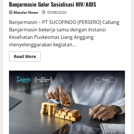
Banjarmasin Gelar Sosialisasi HIV/AIDS
Mandar News
05/08/2026
Banjarmasin – PT SUCOFINDO (PERSERO) Cabang
Banjarmasin bekerja sama dengan Instansi
Kesehatan Puskesmas Liang Anggang
menyelenggarakan kegiatan...
Read
Read More
more
about
Wujudkan
Generasi
Sehat
dan
Produktif,
SUCOFINDO
Banjarmasin
Gelar
Sosialisasi
HIV/AIDS