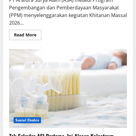
PT Arafura Surya Alam (ASA) melalui Program
Pengembangan dan Pemberdayaan Masyarakat
(PPM) menyelenggarakan kegiatan Khitanan Massal
2026...
Read
Read More
more
about
PT
Arafura
Surya
Alam
Dukung
Kesehatan
Masyarakat
Lewat
Khitanan
Massal
di
Kotabunan
Sosial Ekobis