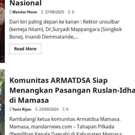
Nasional
Migas
Sulbar
Mandar News
27/08/2025
0
Dari kiri paling depan ke kanan : Rektor unsulbar
(kemeja hitam), Dr,Suryadi Mappangara (Songkok
Bone), Irvandi Demmatande,...
Read
Read More
more
about
Demmatande
Memenuhi
Syarat
Ditetapkan
Komunitas ARMATDSA Siap
sebagai
Pahlawan
Nasional
Menangkan Pasangan Ruslan-Idh
di Mamasa
Yoris Rijan
23/09/2024
0
Rambalangi ketua komunitas Armatdsa Mamasa.
Mamasa, mandarnews.com – Tahapan Pilkada
(Pemilihan Kepala Daerah) di Kabupaten Mamasa