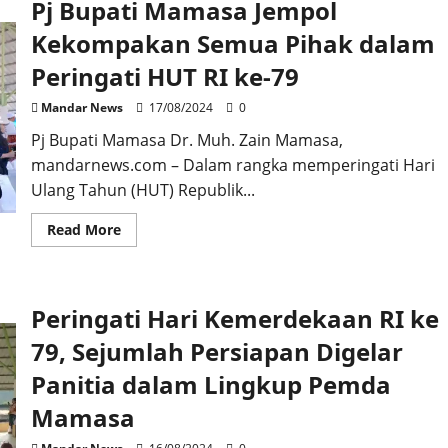
Pj Bupati Mamasa Jempol
Desa
Harus
Menjaga
Kekompakan Semua Pihak dalam
Ketahanan
Pangan
Peringati HUT RI ke-79
Berkesinambungan
Mandar News
17/08/2024
0
Pj Bupati Mamasa Dr. Muh. Zain Mamasa,
mandarnews.com – Dalam rangka memperingati Hari
Ulang Tahun (HUT) Republik...
Read
Read More
more
about
Pj
Bupati
Mamasa
Peringati Hari Kemerdekaan RI ke
Jempol
Kekompakan
Semua
79, Sejumlah Persiapan Digelar
Pihak
dalam
Panitia dalam Lingkup Pemda
Peringati
HUT
Mamasa
RI
ke-
79