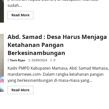
sudah...
Read
Read More
more
about
Komunitas
ARMATDSA
Siap
Abd. Samad : Desa Harus Menjaga
Menangkan
Pasangan
Ruslan-
Ketahanan Pangan
Idha
di
Berkesinambungan
Mamasa
Yoris Rijan
03/09/2024
0
Kadis PMPD Kabupaten Mamasa, Abd. Samad Mamasa,
mandarnews.com- Dalam rangka ketahanan pangan
yang berkesinambungan di masa-masa yang...
Read
Read More
more
about
Abd.
Samad
: