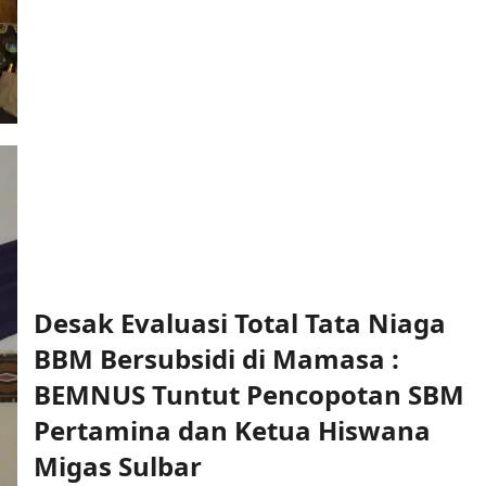
Berikan
Bantuan
Dana
Usaha,
PNM
Juga
Salurkan
Beasiswa
Pendidikan
di
Mamasa
Desak Evaluasi Total Tata Niaga
BBM Bersubsidi di Mamasa :
BEMNUS Tuntut Pencopotan SBM
Pertamina dan Ketua Hiswana
Migas Sulbar