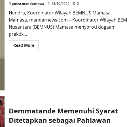
putra mandarnews
13/10/2025
0
Hendra, Koordinator Wilayah BEMNUS Mamasa.
Mamasa, mandarnews.com – Koordinator Wilayah BEM
Nusantara (BEMNUS) Mamasa menyoroti dugaan
praktik...
Read
Read More
more
about
Desak
Evaluasi
Total
Tata
Niaga
BBM
Bersubsidi
di
Mamasa
:
BEMNUS
Tuntut
Pencopotan
SBM
Demmatande Memenuhi Syarat
Pertamina
dan
Ditetapkan sebagai Pahlawan
Ketua
Hiswana