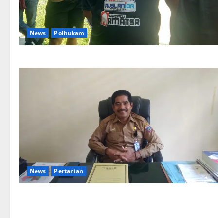
News
Polhukam
News
Pertanian