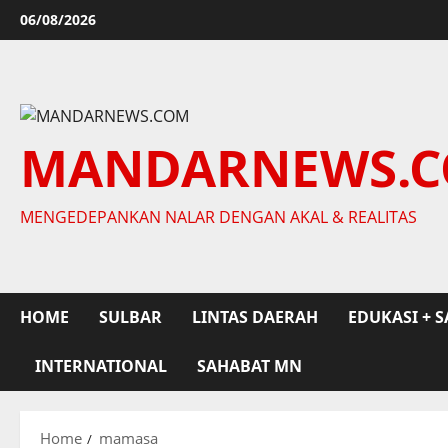
Skip
06/08/2026
to
content
MANDARNEWS.
MENGEDEPANKAN NALAR DENGAN AKAL & REALITAS
HOME
SULBAR
LINTAS DAERAH
EDUKASI + S
INTERNATIONAL
SAHABAT MN
Home
mamasa