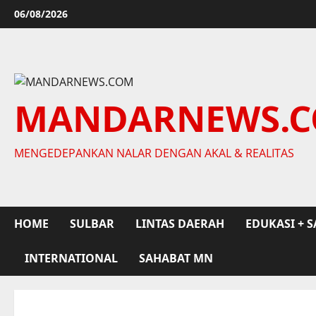
Skip
06/08/2026
to
content
MANDARNEWS.
MENGEDEPANKAN NALAR DENGAN AKAL & REALITAS
HOME
SULBAR
LINTAS DAERAH
EDUKASI + S
INTERNATIONAL
SAHABAT MN