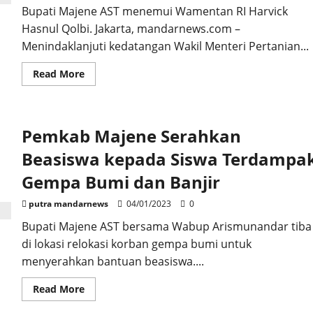
Bupati Majene AST menemui Wamentan RI Harvick
Hasnul Qolbi. Jakarta, mandarnews.com –
Menindaklanjuti kedatangan Wakil Menteri Pertanian...
Read
Read More
more
about
Temui
Wamentan,
Bupati
Pemkab Majene Serahkan
Majene
Serahkan
Proposal
Beasiswa kepada Siswa Terdampa
Bantuan
Alat
Gempa Bumi dan Banjir
Pertanian
putra mandarnews
04/01/2023
0
Bupati Majene AST bersama Wabup Arismunandar tiba
di lokasi relokasi korban gempa bumi untuk
menyerahkan bantuan beasiswa....
Read
Read More
more
about