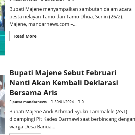
Bupati Majene menyampaikan sambutan dalam acara
pesta nelayan Tamo dan Tamo Dhua, Senin (26/2).
Majene, mandarnews.com –...
Read
Read More
more
about
Nelayan
Tamo
dan
Tamo
Dhua
berpesta
Bupati Majene Sebut Februari
Lagi
Nanti Akan Kembali Deklarasi
Bersama Aris
putra mandarnews
30/01/2024
0
Bupati Majene Andi Achmad Syukri Tammalele (AST)
didampingi Plt Kades Darmawi saat berbincang denga
warga Desa Banua...