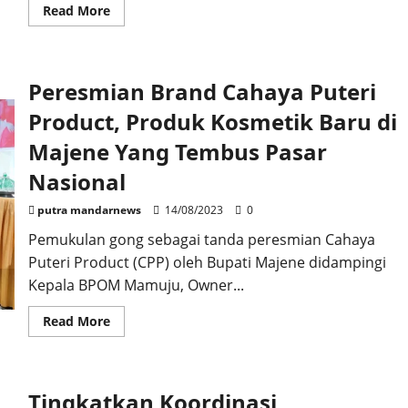
Read
Read More
more
about
Bupati
Majene
Sebut
Peresmian Brand Cahaya Puteri
Februari
Nanti
Akan
Product, Produk Kosmetik Baru di
Kembali
Deklarasi
Majene Yang Tembus Pasar
Bersama
Aris
Nasional
putra mandarnews
14/08/2023
0
Pemukulan gong sebagai tanda peresmian Cahaya
Puteri Product (CPP) oleh Bupati Majene didampingi
Kepala BPOM Mamuju, Owner...
Read
Read More
more
about
Peresmian
Brand
Cahaya
Tingkatkan Koordinasi
Puteri