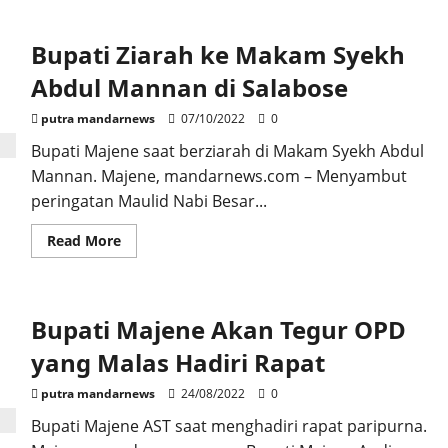
Pemkab
Majene
Serahkan
Bupati Ziarah ke Makam Syekh
Beasiswa
kepada
Siswa
Abdul Mannan di Salabose
Terdampak
Gempa
Bumi
putra mandarnews
07/10/2022
0
dan
Banjir
Bupati Majene saat berziarah di Makam Syekh Abdul
Mannan. Majene, mandarnews.com – Menyambut
peringatan Maulid Nabi Besar...
Read
Read More
more
about
Bupati
Ziarah
ke
Bupati Majene Akan Tegur OPD
Makam
Syekh
Abdul
yang Malas Hadiri Rapat
Mannan
di
Salabose
putra mandarnews
24/08/2022
0
Bupati Majene AST saat menghadiri rapat paripurna.