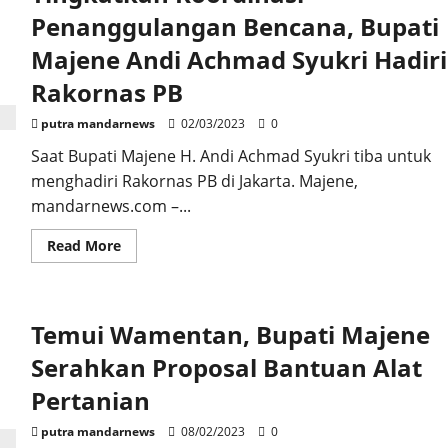
Product,
Produk
Penanggulangan Bencana, Bupati
Kosmetik
Baru
Majene Andi Achmad Syukri Hadiri
di
Majene
Rakornas PB
Yang
Tembus
Pasar
putra mandarnews
02/03/2023
0
Nasional
Saat Bupati Majene H. Andi Achmad Syukri tiba untuk
menghadiri Rakornas PB di Jakarta. Majene,
mandarnews.com –...
Read
Read More
more
about
Tingkatkan
Koordinasi
Penanggulangan
Temui Wamentan, Bupati Majene
Bencana,
Bupati
Majene
Serahkan Proposal Bantuan Alat
Andi
Achmad
Pertanian
Syukri
Hadiri
Rakornas
putra mandarnews
08/02/2023
0
PB