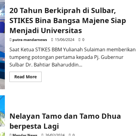
20 Tahun Berkiprah di Sulbar,
STIKES Bina Bangsa Majene Siap
Menjadi Universitas
putra mandarnews
15/06/2024
0
Saat Ketua STIKES BBM Yulianah Sulaiman memberikan
tumpeng potongan pertama kepada Pj. Gubernur
Sulbar Dr. Bahtiar Baharuddin...
Read
Read More
more
about
20
Tahun
Berkiprah
di
Sulbar,
STIKES
Nelayan Tamo dan Tamo Dhua
Bina
Bangsa
Majene
berpesta Lagi
Siap
Menjadi
Mandar News
26/02/2024
0
Universitas