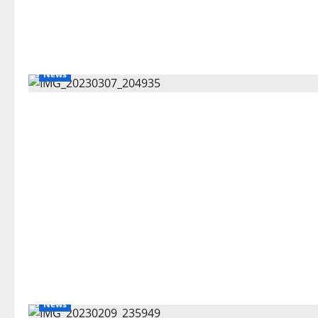
News
News