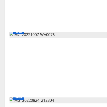
News
News