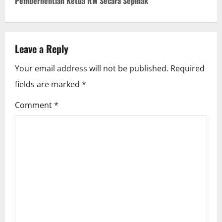
Pemberhentian Ketua RW Secara Sepihak
n
a
v
Leave a Reply
i
Your email address will not be published.
Required
fields are marked
*
g
Comment
*
a
t
i
o
n