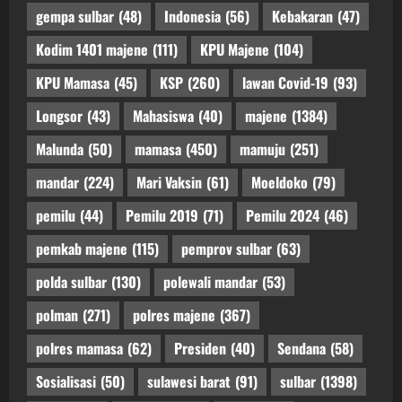
gempa sulbar
(48)
Indonesia
(56)
Kebakaran
(47)
Kodim 1401 majene
(111)
KPU Majene
(104)
KPU Mamasa
(45)
KSP
(260)
lawan Covid-19
(93)
Longsor
(43)
Mahasiswa
(40)
majene
(1384)
Malunda
(50)
mamasa
(450)
mamuju
(251)
mandar
(224)
Mari Vaksin
(61)
Moeldoko
(79)
pemilu
(44)
Pemilu 2019
(71)
Pemilu 2024
(46)
pemkab majene
(115)
pemprov sulbar
(63)
polda sulbar
(130)
polewali mandar
(53)
polman
(271)
polres majene
(367)
polres mamasa
(62)
Presiden
(40)
Sendana
(58)
Sosialisasi
(50)
sulawesi barat
(91)
sulbar
(1398)