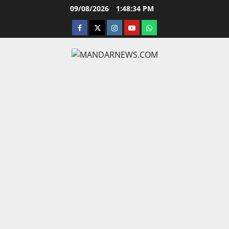
Skip
09/08/2026
1:48:35 PM
to
facebook
twitter
instagram.com
youtube
whatsapp
content