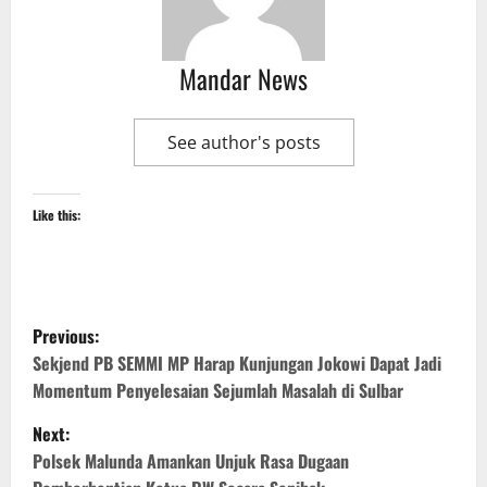
Mandar News
See author's posts
Like this:
P
Previous:
o
Sekjend PB SEMMI MP Harap Kunjungan Jokowi Dapat Jadi
Momentum Penyelesaian Sejumlah Masalah di Sulbar
s
Next:
t
Polsek Malunda Amankan Unjuk Rasa Dugaan