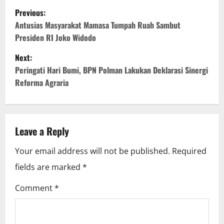
P
Previous:
o
Antusias Masyarakat Mamasa Tumpah Ruah Sambut
Presiden RI Joko Widodo
s
Next:
t
Peringati Hari Bumi, BPN Polman Lakukan Deklarasi Sinergi
Reforma Agraria
n
a
v
Leave a Reply
i
Your email address will not be published.
Required
fields are marked
*
g
Comment
*
a
t