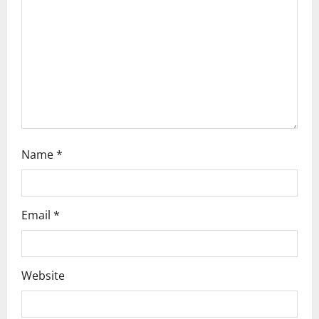
i
o
n
Name
*
Email
*
Website