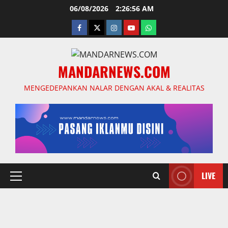
Skip
06/08/2026
2:26:57 AM
to
facebook
twitter
instagram.com
youtube
whatsapp
content
MANDARNEWS.COM
MENGEDEPANKAN NALAR DENGAN AKAL & REALITAS
LIVE
Primary
Menu