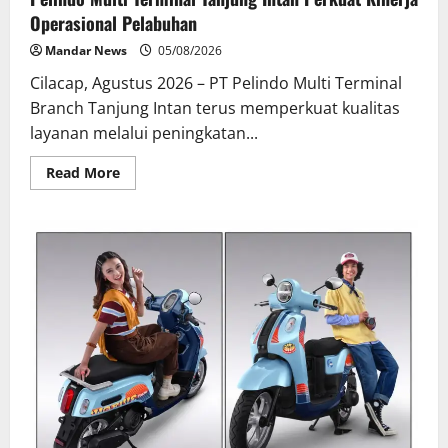
Operasional Pelabuhan
Mandar News
05/08/2026
Cilacap, Agustus 2026 – PT Pelindo Multi Terminal
Branch Tanjung Intan terus memperkuat kualitas
layanan melalui peningkatan...
Read
Read More
more
about
Pelindo
Multi
Terminal
Tanjung
Intan
Perkuat
Kinerja
Operasional
Pelabuhan