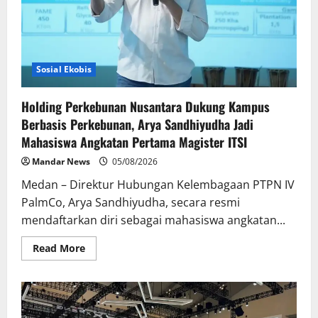
Look
Retro-
Future
Lo
Sosial Ekobis
Holding Perkebunan Nusantara Dukung Kampus
Berbasis Perkebunan, Arya Sandhiyudha Jadi
Mahasiswa Angkatan Pertama Magister ITSI
Mandar News
05/08/2026
Medan – Direktur Hubungan Kelembagaan PTPN IV
PalmCo, Arya Sandhiyudha, secara resmi
mendaftarkan diri sebagai mahasiswa angkatan...
Read
Read More
more
about
Holding
Perkebunan
Nusantara
Dukung
Kampus