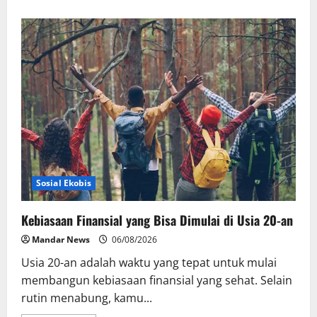
about
KAI
Daop
2
Bandung
Pastikan
Keselamatan
Perjalanan
Kereta
Api
Pasca
Gempa
Pangandaran,
Pemeriksaan
Jalur
Masih
Berlangsung
Sosial Ekobis
Kebiasaan Finansial yang Bisa Dimulai di Usia 20-an
Mandar News
06/08/2026
Usia 20-an adalah waktu yang tepat untuk mulai
membangun kebiasaan finansial yang sehat. Selain
rutin menabung, kamu...