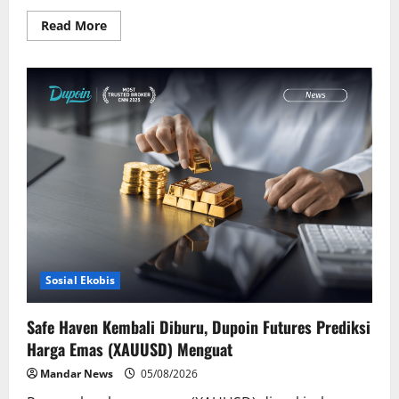
Read
Read More
more
about
Wujudkan
Generasi
Sehat
dan
Produktif,
SUCOFINDO
Banjarmasin
Gelar
Sosialisasi
HIV/AIDS
Sosial Ekobis
Safe Haven Kembali Diburu, Dupoin Futures Prediksi
Harga Emas (XAUUSD) Menguat
Mandar News
05/08/2026