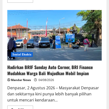
more
about
Pilihan
Mobil
Makin
Beragam
di
GIIAS
2026,
BRI
Finance
Tawarkan
Pembiayaan
Lebih
Terukur
Sosial Ekobis
Hadirkan BRIF Sunday Auto Corner, BRI Finance
Mudahkan Warga Bali Wujudkan Mobil Impian
Mandar News
04/08/2026
Denpasar, 2 Agustus 2026 – Masyarakat Denpasar
dan sekitarnya kini punya lebih banyak pilihan
untuk mencari kendaraan...