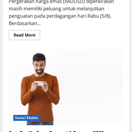
Pergerakan harga emas (XAUUSD) diperkirakan
masih memiliki peluang untuk melanjutkan
penguatan pada perdagangan hari Rabu (5/8).
Berdasarkan...
Read
Read More
more
about
Safe
Haven
Kembali
Diburu,
Dupoin
Futures
Prediksi
Harga
Emas
(XAUUSD)
Menguat
Sosial Ekobis