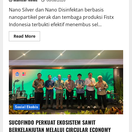
Mandar News
06/08/2026
Nano Silver dan Nano Disinfektan berbasis
nanopartikel perak dan tembaga produksi Fistx
Indonesia terbukti efektif menembus sel...
Read
Read More
more
about
FisTx
Jadi
Perusahaan
Akuakultur
Pertama
di
Indonesia
yang
Produksi
dan
Terapkan
Teknologi
Nano
untuk
Atasi
Sosial Ekobis
EHP,
AHPND,
WSSV
SUCOFINDO PERKUAT EKOSISTEM SAWIT
hingga
WFD
BERKELANJUTAN MELALUI CIRCULAR ECONOMY
pada