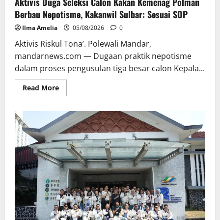
Aktivis Duga Seleksi Calon Kakan Kemenag Polman
Berbau Nepotisme, Kakanwil Sulbar: Sesuai SOP
Ilma Amelia
05/08/2026
0
Aktivis Riskul Tona’. Polewali Mandar,
mandarnews.com — Dugaan praktik nepotisme
dalam proses pengusulan tiga besar calon Kepala...
Read
Read More
more
about
Aktivis
Duga
Seleksi
Calon
Kakan
Kemenag
Polman
Berbau
Nepotisme,
Kakanwil
Sulbar:
Sesuai
SOP