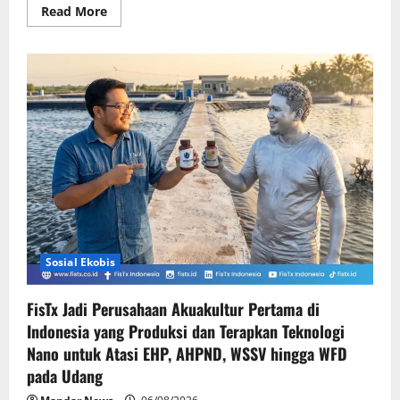
Read
Read More
more
about
Kebiasaan
Finansial
yang
Bisa
Dimulai
di
Usia
20-
an
Sosial Ekobis
FisTx Jadi Perusahaan Akuakultur Pertama di
Indonesia yang Produksi dan Terapkan Teknologi
Nano untuk Atasi EHP, AHPND, WSSV hingga WFD
pada Udang