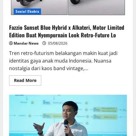
Sosial Ekobis
Fazzio Sunset Blue Hybrid x Alkateri, Motor Limited
Edition Buat Nyempurnain Look Retro-Future Lo
Mandar News
05/08/2026
Tren retro-futurism belakangan makin kuat jadi
identitas gaya anak muda Indonesia. Nuansa
nostalgia dari kaos band vintage,...
Read
Read More
more
about
Fazzio
Sunset
Blue
Hybrid
x
Alkateri,
Motor
Limited
Edition
Buat
Nyempurnain