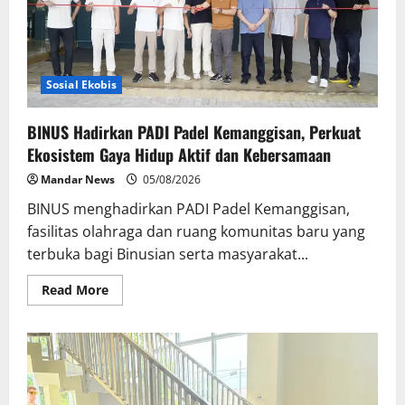
Corporate
Education
Sosial Ekobis
BINUS Hadirkan PADI Padel Kemanggisan, Perkuat
Ekosistem Gaya Hidup Aktif dan Kebersamaan
Mandar News
05/08/2026
BINUS menghadirkan PADI Padel Kemanggisan,
fasilitas olahraga dan ruang komunitas baru yang
terbuka bagi Binusian serta masyarakat...
Read
Read More
more
about
BINUS
Hadirkan
PADI
Padel
Kemanggisan,
Perkuat
Ekosistem