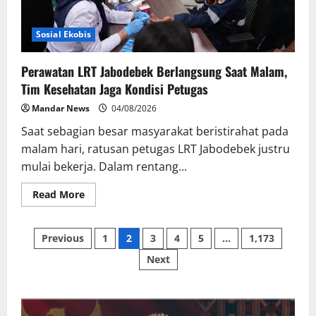
Sosial Ekobis
Perawatan LRT Jabodebek Berlangsung Saat Malam,
Tim Kesehatan Jaga Kondisi Petugas
Mandar News
04/08/2026
Saat sebagian besar masyarakat beristirahat pada
malam hari, ratusan petugas LRT Jabodebek justru
mulai bekerja. Dalam rentang...
Read
Read More
more
about
Perawatan
Posts
LRT
Previous
1
2
3
4
5
…
1,173
Jabodebek
Berlangsung
Next
pagination
Saat
Malam,
Tim
Kesehatan
Jaga
Kondisi