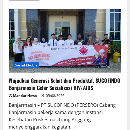
about
Persaingan
Kedai
Kopi
Meningkat,
Sistem
POS
Bantu
Tingkatkan
Efisiensi
Operasional
Sosial Ekobis
Wujudkan Generasi Sehat dan Produktif, SUCOFINDO
Banjarmasin Gelar Sosialisasi HIV/AIDS
Mandar News
05/08/2026
Banjarmasin – PT SUCOFINDO (PERSERO) Cabang
Banjarmasin bekerja sama dengan Instansi
Kesehatan Puskesmas Liang Anggang
menyelenggarakan kegiatan...