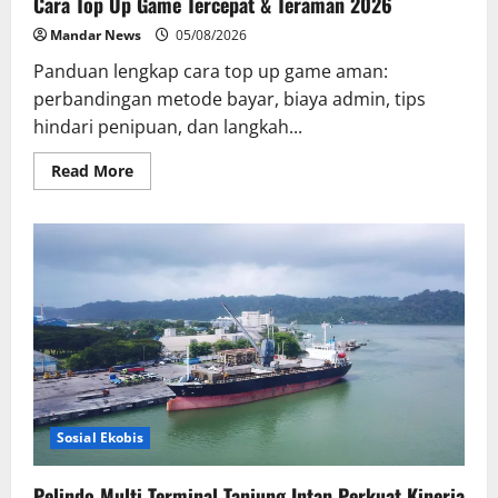
Cara Top Up Game Tercepat & Teraman 2026
Mandar News
05/08/2026
Panduan lengkap cara top up game aman:
perbandingan metode bayar, biaya admin, tips
hindari penipuan, dan langkah...
Read
Read More
more
about
Cara
Top
Up
Game
Tercepat
&
Teraman
2026
Sosial Ekobis
Pelindo Multi Terminal Tanjung Intan Perkuat Kinerja