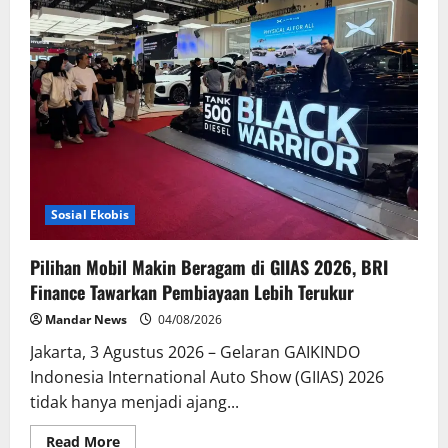
Berbasis
Perkebunan,
Arya
Sandhiyudha
Jadi
Mahasiswa
Angkatan
Pertama
Magister
ITSI
Sosial Ekobis
Pilihan Mobil Makin Beragam di GIIAS 2026, BRI
Finance Tawarkan Pembiayaan Lebih Terukur
Mandar News
04/08/2026
Jakarta, 3 Agustus 2026 – Gelaran GAIKINDO
Indonesia International Auto Show (GIIAS) 2026
tidak hanya menjadi ajang...
Read
Read More