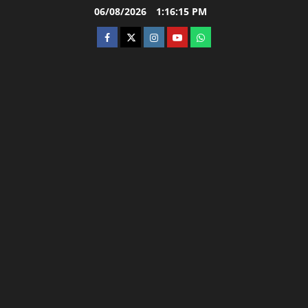
Skip
06/08/2026
1:16:17 PM
to
facebook
twitter
instagram.com
youtube
whatsapp
content