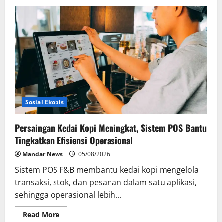
Lewat
Eazy
Paspor,
Imigrasi
Polewali
Mandar
Dekatkan
Layanan
bagi
CJH
Sosial Ekobis
Persaingan Kedai Kopi Meningkat, Sistem POS Bantu
Tingkatkan Efisiensi Operasional
Mandar News
05/08/2026
Sistem POS F&B membantu kedai kopi mengelola
transaksi, stok, dan pesanan dalam satu aplikasi,
sehingga operasional lebih...
Read
Read More
more