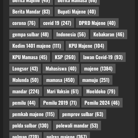
Berita Majene
(49)
Berita Mamasa
(68)
Berita Mandar
(83)
Bupati Majene
(40)
corona
(76)
covid 19
(247)
DPRD Majene
(40)
gempa sulbar
(48)
Indonesia
(56)
Kebakaran
(46)
Kodim 1401 majene
(111)
KPU Majene
(104)
KPU Mamasa
(45)
KSP
(260)
lawan Covid-19
(93)
Longsor
(43)
Mahasiswa
(40)
majene
(1384)
Malunda
(50)
mamasa
(450)
mamuju
(251)
mandar
(224)
Mari Vaksin
(61)
Moeldoko
(79)
pemilu
(44)
Pemilu 2019
(71)
Pemilu 2024
(46)
pemkab majene
(115)
pemprov sulbar
(63)
polda sulbar
(130)
polewali mandar
(53)
polman
(270)
polres majene
(367)