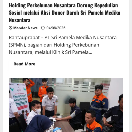
Holding Perkebunan Nusantara Dorong Kepedulian
Sosial melalui Aksi Donor Darah Sri Pamela Medika
Nusantara
Mandar News
04/08/2026
Rantauprapat – PT Sri Pamela Medika Nusantara
(SPMN), bagian dari Holding Perkebunan
Nusantara, melalui Klinik Sri Pamela...
Read
Read More
more
about
Holding
Perkebunan
Nusantara
Dorong
Kepedulian
Sosial
melalui
Aksi
Donor
Darah
Sri
Pamela
Medika
Nusantara