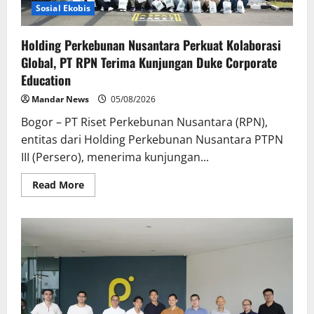
Sosial Ekobis
Holding Perkebunan Nusantara Perkuat Kolaborasi
Global, PT RPN Terima Kunjungan Duke Corporate
Education
Mandar News
05/08/2026
Bogor – PT Riset Perkebunan Nusantara (RPN),
entitas dari Holding Perkebunan Nusantara PTPN
III (Persero), menerima kunjungan...
Read
Read More
more
about
Holding
Perkebunan
Nusantara
Perkuat
Kolaborasi
Global,
PT
RPN
Terima
Kunjungan
Duke