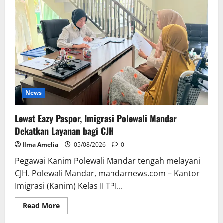
Gaya
Hidup
Aktif
dan
Kebersamaan
News
Lewat Eazy Paspor, Imigrasi Polewali Mandar
Dekatkan Layanan bagi CJH
Ilma Amelia
05/08/2026
0
Pegawai Kanim Polewali Mandar tengah melayani
CJH. Polewali Mandar, mandarnews.com – Kantor
Imigrasi (Kanim) Kelas II TPI...
Read
Read More
more
about