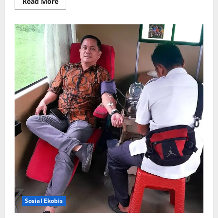
Read
Read More
more
about
Hadirkan
BRIF
Sunday
Auto
Corner,
BRI
Finance
Mudahkan
Warga
Bali
Wujudkan
Mobil
Impian
Sosial Ekobis