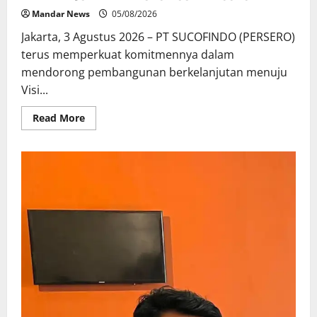
Udang
Mandar News
05/08/2026
Jakarta, 3 Agustus 2026 – PT SUCOFINDO (PERSERO)
terus memperkuat komitmennya dalam
mendorong pembangunan berkelanjutan menuju
Visi...
Read
Read More
more
about
SUCOFINDO
PERKUAT
EKOSISTEM
SAWIT
BERKELANJUTAN
MELALUI
CIRCULAR
ECONOMY