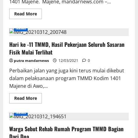
1401 Majene. Majene, mandarnews.com –...
Read
Read More
more
about
Hardtop
News
Ikut
Bantu
Drop
Hari ke -11 TMMD, Hasil Pekerjaan Seluruh Sasaran
Material
Program
Fisik Mulai Terlihat
TMMD
Kodim
putra mandarnews
1401
12/03/2021
0
Majene
Perbaikan jalan yang juga kini terus mulai dikebut
dalam pelaksanaan program TMMD Kodim 1401
Majene di Awo,...
Read
Read More
more
about
Hari
News
ke
-11
TMMD,
Warga Sebut Rehab Rumah Program TMMD Bagian
Hasil
Pekerjaan
Dari Doa
Seluruh