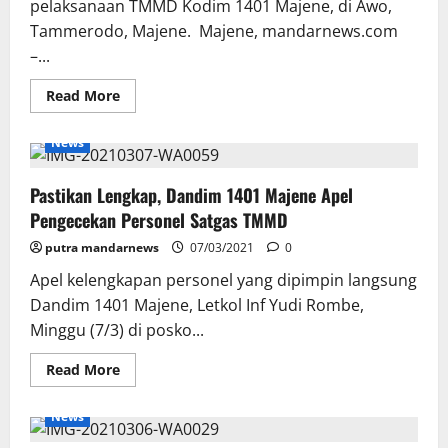
pelaksanaan TMMD Kodim 1401 Majene, di Awo,
Tammerodo, Majene. Majene, mandarnews.com
–...
Read
Read More
more
about
Satgas
News
TMMD
Kodim
1401
Pastikan Lengkap, Dandim 1401 Majene Apel
Majene
Perindah
Pengecekan Personel Satgas TMMD
Bangunan
Jembatan
putra mandarnews
07/03/2021
0
Apel kelengkapan personel yang dipimpin langsung
Dandim 1401 Majene, Letkol Inf Yudi Rombe,
Minggu (7/3) di posko...
Read
Read More
more
about
Pastikan
News
Lengkap,
Dandim