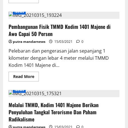
more
about
Kejar
News
Target,
Pelaksanaan
TMMD
Pembangunan Fisik TMMD Kodim 1401 Majene di
Kodim
1401
Awo Capai 50 Persen
Majene
Dioptimalkan
putra mandarnews
15/03/2021
0
Pelebaran dan pengerasan jalan sepanjang 1
kilometer dengan lebar 4 meter melalui TMMD
Kodim 1401 Majene di...
Read
Read More
more
about
Pembangunan
News
Fisik
TMMD
Kodim
Melalui TMMD, Kodim 1401 Majene Berikan
1401
Majene
Penyuluhan Tangkal Terorisme Dan Paham
di
Awo
Radikalisme
Capai
50
putra mandarnews
15/03/2021
0