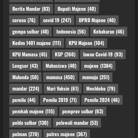
Berita Mandar
(83)
Bupati Majene
(40)
corona
(76)
covid 19
(247)
DPRD Majene
(40)
gempa sulbar
(48)
Indonesia
(56)
Kebakaran
(46)
Kodim 1401 majene
(111)
KPU Majene
(104)
KPU Mamasa
(45)
KSP
(260)
lawan Covid-19
(93)
Longsor
(43)
Mahasiswa
(40)
majene
(1384)
Malunda
(50)
mamasa
(450)
mamuju
(251)
mandar
(224)
Mari Vaksin
(61)
Moeldoko
(79)
pemilu
(44)
Pemilu 2019
(71)
Pemilu 2024
(46)
pemkab majene
(115)
pemprov sulbar
(63)
polda sulbar
(130)
polewali mandar
(53)
polman
(270)
polres majene
(367)