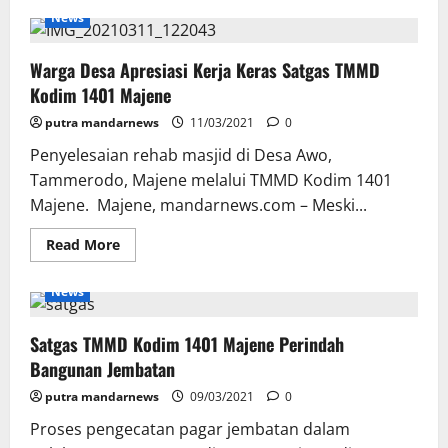
Pengecoran
News
Jalan
Program
TMMD
Warga Desa Apresiasi Kerja Keras Satgas TMMD
di
Awo
Kodim 1401 Majene
Mulai
Digenjot
putra mandarnews
11/03/2021
0
Penyelesaian rehab masjid di Desa Awo,
Tammerodo, Majene melalui TMMD Kodim 1401
Majene. Majene, mandarnews.com – Meski...
Read
Read More
more
about
Warga
News
Desa
Apresiasi
Kerja
Satgas TMMD Kodim 1401 Majene Perindah
Keras
Satgas
Bangunan Jembatan
TMMD
Kodim
putra mandarnews
1401
09/03/2021
0
Majene
Proses pengecatan pagar jembatan dalam