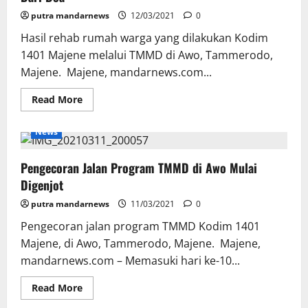
Sasaran
putra mandarnews
Fisik
12/03/2021
0
Mulai
Terlihat
Hasil rehab rumah warga yang dilakukan Kodim
1401 Majene melalui TMMD di Awo, Tammerodo,
Majene. Majene, mandarnews.com...
Read
Read More
more
about
Warga
News
Sebut
Rehab
Rumah
Pengecoran Jalan Program TMMD di Awo Mulai
Program
TMMD
Digenjot
Bagian
Dari
putra mandarnews
Doa
11/03/2021
0
Pengecoran jalan program TMMD Kodim 1401
Majene, di Awo, Tammerodo, Majene. Majene,
mandarnews.com – Memasuki hari ke-10...
Read
Read More
more
about