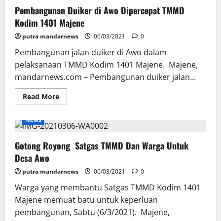
1401
Pembangunan Duiker di Awo Dipercepat TMMD
Majene
Apel
Kodim 1401 Majene
Pengecekan
Personel
putra mandarnews
Satgas
06/03/2021
0
TMMD
Pembangunan jalan duiker di Awo dalam
pelaksanaan TMMD Kodim 1401 Majene. Majene,
mandarnews.com – Pembangunan duiker jalan...
Read
Read More
more
about
Pembangunan
News
Duiker
di
Awo
Gotong Royong Satgas TMMD Dan Warga Untuk
Dipercepat
TMMD
Desa Awo
Kodim
1401
putra mandarnews
Majene
06/03/2021
0
Warga yang membantu Satgas TMMD Kodim 1401
Majene memuat batu untuk keperluan
pembangunan, Sabtu (6/3/2021). Majene,