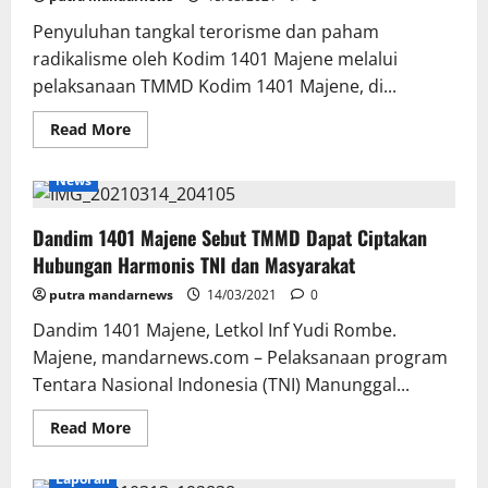
Persen
Penyuluhan tangkal terorisme dan paham
radikalisme oleh Kodim 1401 Majene melalui
pelaksanaan TMMD Kodim 1401 Majene, di...
Read
Read More
more
about
Melalui
News
TMMD,
Kodim
1401
Dandim 1401 Majene Sebut TMMD Dapat Ciptakan
Majene
Berikan
Hubungan Harmonis TNI dan Masyarakat
Penyuluhan
Tangkal
putra mandarnews
Terorisme
14/03/2021
0
Dan
Paham
Dandim 1401 Majene, Letkol Inf Yudi Rombe.
Radikalisme
Majene, mandarnews.com – Pelaksanaan program
Tentara Nasional Indonesia (TNI) Manunggal...
Read
Read More
more
about
Dandim
Laporan
1401