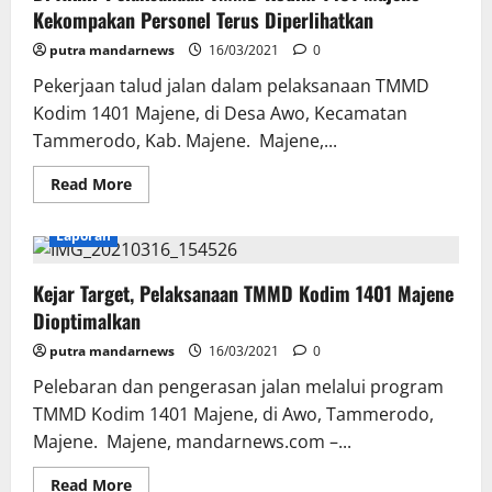
Berharap
Kekompakan Personel Terus Diperlihatkan
Awo
Jadi
putra mandarnews
Desa
16/03/2021
0
Maju
Pekerjaan talud jalan dalam pelaksanaan TMMD
Kodim 1401 Majene, di Desa Awo, Kecamatan
Tammerodo, Kab. Majene. Majene,...
Read
Read More
more
about
Di
Laporan
Akhir
Pelaksanaan
TMMD
Kejar Target, Pelaksanaan TMMD Kodim 1401 Majene
Kodim
1401
Dioptimalkan
Majene
Kekompakan
putra mandarnews
Personel
16/03/2021
0
Terus
Diperlihatkan
Pelebaran dan pengerasan jalan melalui program
TMMD Kodim 1401 Majene, di Awo, Tammerodo,
Majene. Majene, mandarnews.com –...
Read
Read More