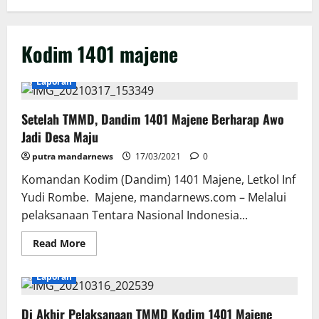
Kodim 1401 majene
Laporan
Setelah TMMD, Dandim 1401 Majene Berharap Awo
Jadi Desa Maju
putra mandarnews
17/03/2021
0
Komandan Kodim (Dandim) 1401 Majene, Letkol Inf
Yudi Rombe. Majene, mandarnews.com – Melalui
pelaksanaan Tentara Nasional Indonesia...
Read
Read More
more
about
Setelah
Laporan
TMMD,
Dandim
1401
Di Akhir Pelaksanaan TMMD Kodim 1401 Majene
Majene