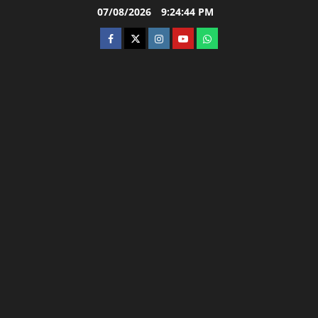
Skip
07/08/2026
9:24:45 PM
to
facebook
twitter
instagram.com
youtube
whatsapp
content