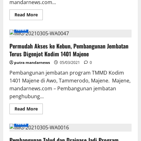
mandarnews.com...
Read
Read More
more
about
Gotong
News
Royong
Satgas
TMMD
Permudah Akses ke Kebun, Pembangunan Jembatan
Dan
Warga
Terus Digenjot Kodim 1401 Majene
Untuk
Desa
putra mandarnews
Awo
05/03/2021
0
Pembangunan jembatan program TMMD Kodim
1401 Majene di Awo, Tammerodo, Majene. Majene,
mandarnews.com – Pembangunan jembatan
penghubung...
Read
Read More
more
about
Permudah
News
Akses
ke
Kebun,
Pembangunan Talud dan Drainase Jadi Program
Pembangunan