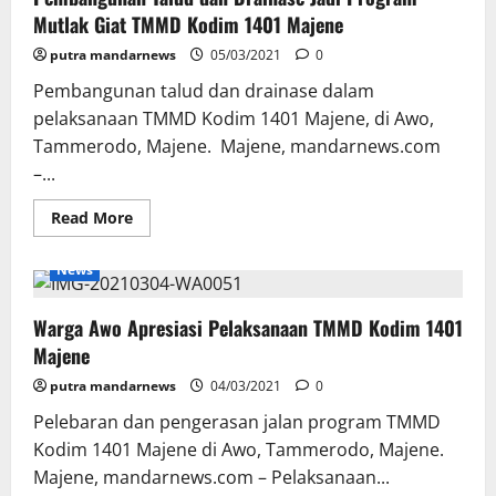
Jembatan
Mutlak Giat TMMD Kodim 1401 Majene
Terus
Digenjot
putra mandarnews
Kodim
05/03/2021
0
1401
Majene
Pembangunan talud dan drainase dalam
pelaksanaan TMMD Kodim 1401 Majene, di Awo,
Tammerodo, Majene. Majene, mandarnews.com
–...
Read
Read More
more
about
Pembangunan
News
Talud
dan
Drainase
Warga Awo Apresiasi Pelaksanaan TMMD Kodim 1401
Jadi
Program
Majene
Mutlak
Giat
putra mandarnews
TMMD
04/03/2021
0
Kodim
1401
Pelebaran dan pengerasan jalan program TMMD
Majene
Kodim 1401 Majene di Awo, Tammerodo, Majene.
Majene, mandarnews.com – Pelaksanaan...