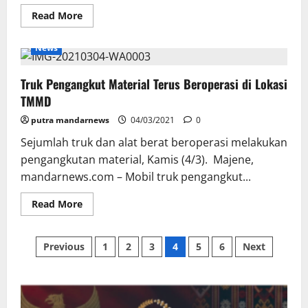
Read
Read More
more
about
Warga
News
Awo
Apresiasi
Pelaksanaan
Truk Pengangkut Material Terus Beroperasi di Lokasi
TMMD
Kodim
TMMD
1401
Majene
putra mandarnews
04/03/2021
0
Sejumlah truk dan alat berat beroperasi melakukan
pengangkutan material, Kamis (4/3). Majene,
mandarnews.com – Mobil truk pengangkut...
Read
Read More
more
about
Truk
Posts
Pengangkut
Previous
1
2
3
4
5
6
Next
Material
Terus
pagination
Beroperasi
di
Lokasi
TMMD