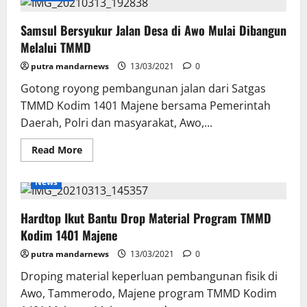
Majene
Sebut
Samsul Bersyukur Jalan Desa di Awo Mulai Dibangun
TMMD
Dapat
Melalui TMMD
Ciptakan
Hubungan
putra mandarnews
Harmonis
13/03/2021
0
TNI
dan
Gotong royong pembangunan jalan dari Satgas
Masyarakat
TMMD Kodim 1401 Majene bersama Pemerintah
Daerah, Polri dan masyarakat, Awo,...
Read
Read More
more
about
Samsul
News
Bersyukur
Jalan
Desa
Hardtop Ikut Bantu Drop Material Program TMMD
di
Awo
Kodim 1401 Majene
Mulai
Dibangun
putra mandarnews
Melalui
13/03/2021
0
TMMD
Droping material keperluan pembangunan fisik di
Awo, Tammerodo, Majene program TMMD Kodim