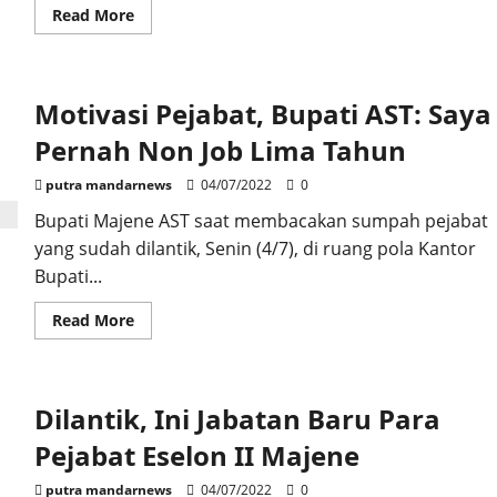
Read
Read More
more
about
Ketua
DPRD
Majene
Motivasi Pejabat, Bupati AST: Saya
Sesalkan
Tak
Ada
Pernah Non Job Lima Tahun
Undangan
Pelantikan
putra mandarnews
04/07/2022
0
Bupati Majene AST saat membacakan sumpah pejabat
yang sudah dilantik, Senin (4/7), di ruang pola Kantor
Bupati...
Read
Read More
more
about
Motivasi
Pejabat,
Bupati
Dilantik, Ini Jabatan Baru Para
AST:
Saya
Pernah
Pejabat Eselon II Majene
Non
Job
Lima
putra mandarnews
04/07/2022
0