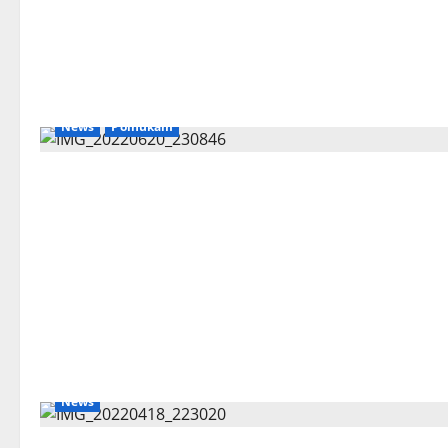
News
Polhukam
News