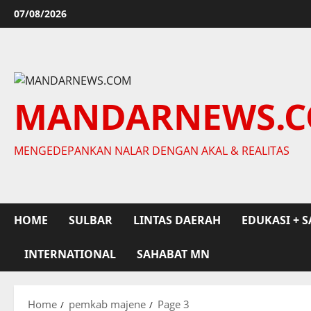
Skip
07/08/2026
to
content
MANDARNEWS.
MENGEDEPANKAN NALAR DENGAN AKAL & REALITAS
HOME
SULBAR
LINTAS DAERAH
EDUKASI + S
INTERNATIONAL
SAHABAT MN
Home
pemkab majene
Page 3