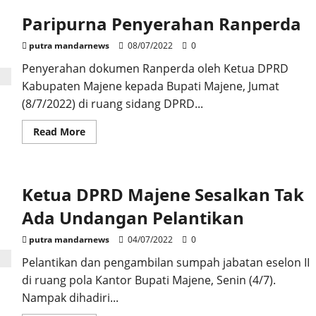
Paripurna Penyerahan Ranperda
putra mandarnews
08/07/2022
0
Penyerahan dokumen Ranperda oleh Ketua DPRD
Kabupaten Majene kepada Bupati Majene, Jumat
(8/7/2022) di ruang sidang DPRD...
Read
Read More
more
about
Paripurna
Penyerahan
Ranperda
Ketua DPRD Majene Sesalkan Tak
Ada Undangan Pelantikan
putra mandarnews
04/07/2022
0
Pelantikan dan pengambilan sumpah jabatan eselon II
di ruang pola Kantor Bupati Majene, Senin (4/7).
Nampak dihadiri...