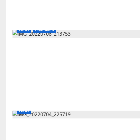
News
Polhukam
News