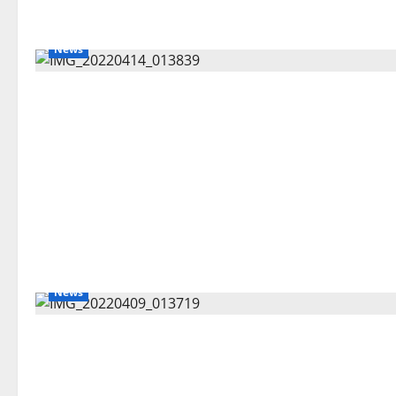
News
News