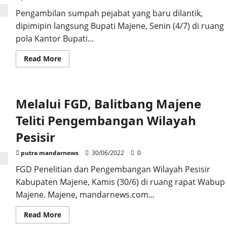
Tahun
Pengambilan sumpah pejabat yang baru dilantik,
dipimipin langsung Bupati Majene, Senin (4/7) di ruang
pola Kantor Bupati...
Read
Read More
more
about
Dilantik,
Ini
Jabatan
Melalui FGD, Balitbang Majene
Baru
Para
Pejabat
Teliti Pengembangan Wilayah
Eselon
II
Pesisir
Majene
putra mandarnews
30/06/2022
0
FGD Penelitian dan Pengembangan Wilayah Pesisir
Kabupaten Majene, Kamis (30/6) di ruang rapat Wabup
Majene. Majene, mandarnews.com...
Read
Read More
more