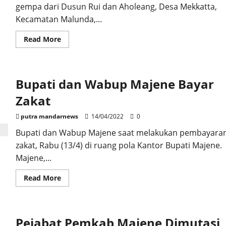
gempa dari Dusun Rui dan Aholeang, Desa Mekkatta,
Kecamatan Malunda,...
Read
Read More
more
about
Bupati
Majene
Kunjungi
Bupati dan Wabup Majene Bayar
Penyintas
Gempa
di
Zakat
Pengungsian
Usai
Mahasiswa
putra mandarnews
14/04/2022
0
Beri
Kejutan
Bupati dan Wabup Majene saat melakukan pembayara
zakat, Rabu (13/4) di ruang pola Kantor Bupati Majene.
Majene,...
Read
Read More
more
about
Bupati
dan
Wabup
Pejabat Pemkab Majene Dimutasi
Majene