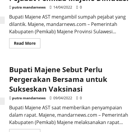
Bayar
Zakat
putra mandarnews
14/04/2022
0
Bupati Majene AST mengambil sumpah pejabat yang
dilantik. Majene, mandarnews.com – Pemerintah
Kabupaten (Pemkab) Majene Provinsi Sulawesi...
Read
Read More
more
about
Pejabat
Pemkab
Majene
Bupati Majene Sebut Perlu
Dimutasi
Pergerakan Bersama untuk
Sukseskan Vaksinasi
putra mandarnews
09/04/2022
0
Bupati Majene AST saat memberikan penyampaian
dalam rapat. Majene, mandarnews.com – Pemerintah
Kabupaten (Pemkab) Majene melaksanakan rapat...