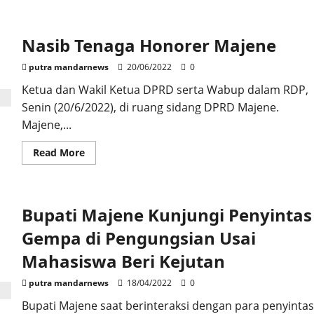
about
Melalui
FGD,
Balitbang
Nasib Tenaga Honorer Majene
Majene
Teliti
Pengembangan
putra mandarnews
20/06/2022
0
Wilayah
Pesisir
Ketua dan Wakil Ketua DPRD serta Wabup dalam RDP,
Senin (20/6/2022), di ruang sidang DPRD Majene.
Majene,...
Read
Read More
more
about
Nasib
Tenaga
Honorer
Bupati Majene Kunjungi Penyintas
Majene
Gempa di Pengungsian Usai
Mahasiswa Beri Kejutan
putra mandarnews
18/04/2022
0
Bupati Majene saat berinteraksi dengan para penyintas