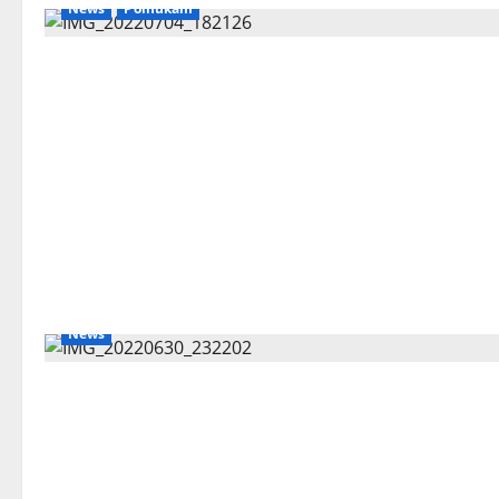
News
Polhukam
News