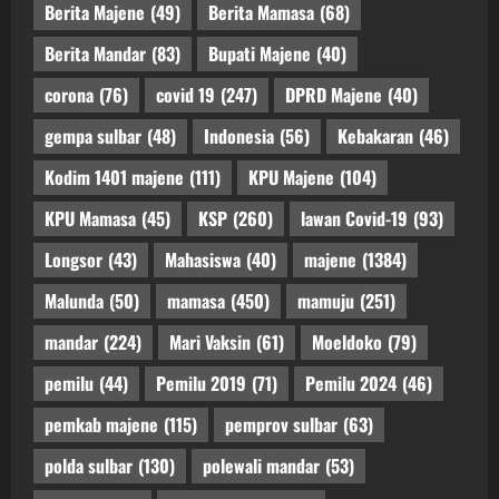
Berita Majene
(49)
Berita Mamasa
(68)
Berita Mandar
(83)
Bupati Majene
(40)
corona
(76)
covid 19
(247)
DPRD Majene
(40)
gempa sulbar
(48)
Indonesia
(56)
Kebakaran
(46)
Kodim 1401 majene
(111)
KPU Majene
(104)
KPU Mamasa
(45)
KSP
(260)
lawan Covid-19
(93)
Longsor
(43)
Mahasiswa
(40)
majene
(1384)
Malunda
(50)
mamasa
(450)
mamuju
(251)
mandar
(224)
Mari Vaksin
(61)
Moeldoko
(79)
pemilu
(44)
Pemilu 2019
(71)
Pemilu 2024
(46)
pemkab majene
(115)
pemprov sulbar
(63)
polda sulbar
(130)
polewali mandar
(53)