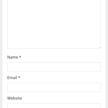
t
i
o
n
Name
*
Email
*
Website