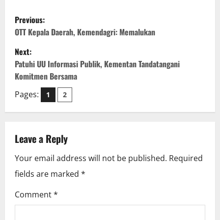
P
Previous:
o
OTT Kepala Daerah, Kemendagri: Memalukan
Next:
s
Patuhi UU Informasi Publik, Kementan Tandatangani
t
Komitmen Bersama
n
Pages:
1
2
a
v
Leave a Reply
i
Your email address will not be published.
Required
fields are marked
*
g
Comment
*
a