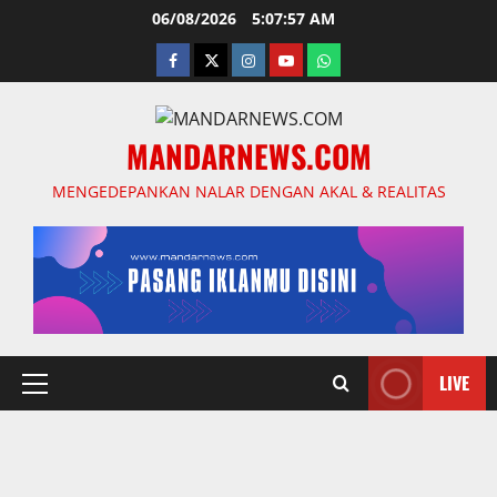
Skip
06/08/2026
5:07:59 AM
to
facebook
twitter
instagram.com
youtube
whatsapp
content
MANDARNEWS.COM
MENGEDEPANKAN NALAR DENGAN AKAL & REALITAS
LIVE
Primary
Menu