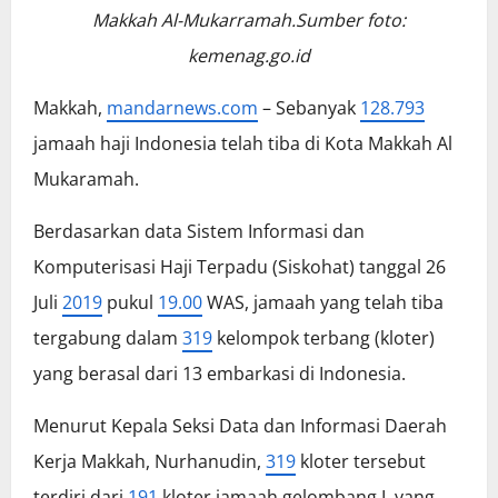
Makkah Al-Mukarramah.Sumber foto:
kemenag.go.id
Makkah,
mandarnews.com
– Sebanyak
128.793
jamaah haji Indonesia telah tiba di Kota Makkah Al
Mukaramah.
Berdasarkan data Sistem Informasi dan
Komputerisasi Haji Terpadu (Siskohat) tanggal 26
Juli
2019
pukul
19.00
WAS, jamaah yang telah tiba
tergabung dalam
319
kelompok terbang (kloter)
yang berasal dari 13 embarkasi di Indonesia.
Menurut Kepala Seksi Data dan Informasi Daerah
Kerja Makkah, Nurhanudin,
319
kloter tersebut
terdiri dari
191
kloter jamaah gelombang I yang