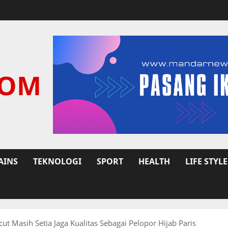
COM
AINS
TEKNOLOGI
SPORT
HEALTH
LIFE STYLE
 Masih Setia Jaga Kualitas Sebagai Pelopor Hijab Paris