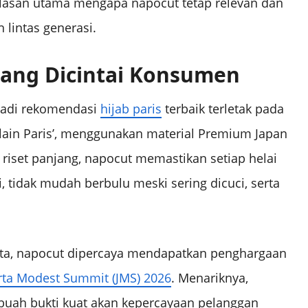
 alasan utama mengapa napocut tetap relevan dan
 lintas generasi.
 yang Dicintai Konsumen
jadi rekomendasi
hijab paris
terbaik terletak pada
Plain Paris’, menggunakan material Premium Japan
 riset panjang, napocut memastikan setiap helai
i, tidak mudah berbulu meski sering dicuci, serta
a, napocut dipercaya mendapatkan penghargaan
arta Modest Summit (JMS) 2026
. Menariknya,
buah bukti kuat akan kepercayaan pelanggan