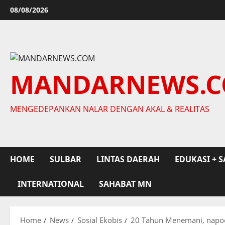
Skip
08/08/2026
to
content
MANDARNEWS.
MENGEDEPANKAN NALAR DENGAN AKAL & REALITAS
HOME
SULBAR
LINTAS DAERAH
EDUKASI + S
INTERNATIONAL
SAHABAT MN
Home
News
Sosial Ekobis
20 Tahun Menemani, napocut