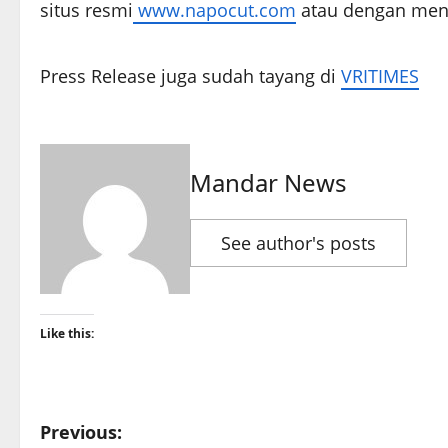
situs resmi
www.napocut.com
atau dengan mengu
Press Release juga sudah tayang di
VRITIMES
Mandar News
See author's posts
Like this:
P
Previous: