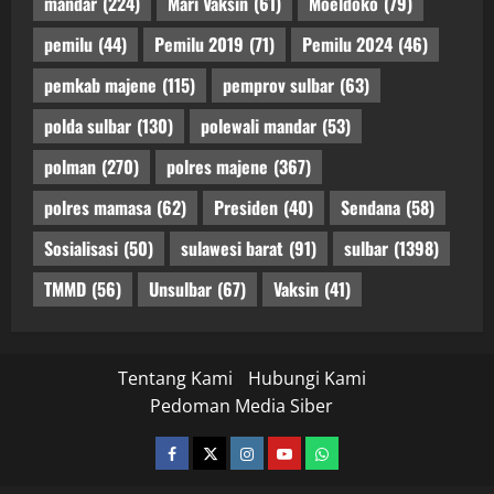
mandar
(224)
Mari Vaksin
(61)
Moeldoko
(79)
pemilu
(44)
Pemilu 2019
(71)
Pemilu 2024
(46)
pemkab majene
(115)
pemprov sulbar
(63)
polda sulbar
(130)
polewali mandar
(53)
polman
(270)
polres majene
(367)
polres mamasa
(62)
Presiden
(40)
Sendana
(58)
Sosialisasi
(50)
sulawesi barat
(91)
sulbar
(1398)
TMMD
(56)
Unsulbar
(67)
Vaksin
(41)
Tentang Kami
Hubungi Kami
Pedoman Media Siber
facebook
twitter
instagram.com
youtube
whatsapp