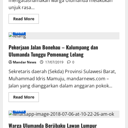
mengatasnamakan warga Ulumanda melakukan
unjuk rasa...
Read
Read More
more
about
Warga
News
Ulumanda
Minta
Kepastian
Pekerjaan Jalan Bonehau – Kalumpang dan
Status
Jalan
Ulumanda Tunggu Pemenang Lelang
Mandar News
17/07/2019
0
Sekretaris daerah (Sekda) Provinsi Sulawesi Barat,
Muhammad Idris Mamuju, mandarnews.com –
Jalan yang dianggarkan dalam anggaran pokok...
Read
Read More
more
about
Pekerjaan
News
Jalan
Bonehau
–
Warga Ulumanda Berjibaku Lawan Lumpur
Kalumpang