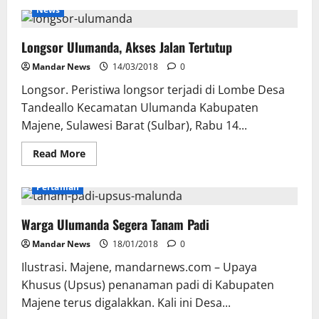
Tolak
News
Pembagian
PI
Ala
Longsor Ulumanda, Akses Jalan Tertutup
Gubernur,
Warga
Malunda-
Mandar News
14/03/2018
0
Ulumanda
Turun
Longsor. Peristiwa longsor terjadi di Lombe Desa
ke
Jalan
Tandeallo Kecamatan Ulumanda Kabupaten
Majene, Sulawesi Barat (Sulbar), Rabu 14...
Read
Read More
more
about
Longsor
Pertanian
Ulumanda,
Akses
Jalan
Warga Ulumanda Segera Tanam Padi
Tertutup
Mandar News
18/01/2018
0
Ilustrasi. Majene, mandarnews.com – Upaya
Khusus (Upsus) penanaman padi di Kabupaten
Majene terus digalakkan. Kali ini Desa...