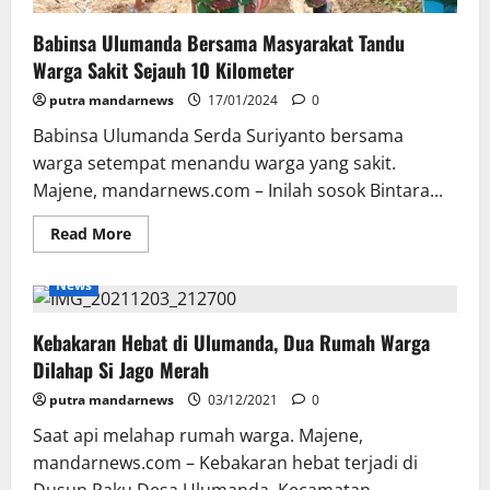
Babinsa Ulumanda Bersama Masyarakat Tandu
Warga Sakit Sejauh 10 Kilometer
putra mandarnews
17/01/2024
0
Babinsa Ulumanda Serda Suriyanto bersama
warga setempat menandu warga yang sakit.
Majene, mandarnews.com – Inilah sosok Bintara...
Read
Read More
more
about
Babinsa
News
Ulumanda
Bersama
Masyarakat
Kebakaran Hebat di Ulumanda, Dua Rumah Warga
Tandu
Warga
Dilahap Si Jago Merah
Sakit
Sejauh
putra mandarnews
10
03/12/2021
0
Kilometer
Saat api melahap rumah warga. Majene,
mandarnews.com – Kebakaran hebat terjadi di