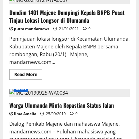
Majene
Pastikan
Dandim 1401 Majene Dampingi Kepala BNPB Pusat
Jalan
Ulumanda
Tinjau Lokasi Longsor di Ulumanda
Lancar,
Warga
putra mandarnews
Kembali
21/01/2021
0
Lega
Peninjauan lokasi longsor di Kecamatan Ulumanda,
Kabupaten Majene oleh Kepala BNPB bersama
rombongan, Rabu (20/1). Majene,
mandarnews.com...
Read
Read More
more
about
Dandim
News
1401
Majene
Dampingi
Warga Ulumanda Minta Kepastian Status Jalan
Kepala
BNPB
Pusat
Ilma Amelia
25/09/2019
0
Tinjau
Lokasi
Dialog Pemkab Majene dan mahasiswa Majene,
Longsor
di
mandarnews.com – Puluhan mahasiswa yang
Ulumanda