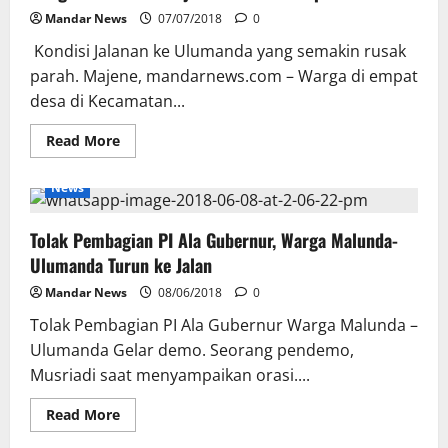
dan
Ulumanda
Mandar News
07/07/2018
0
Tunggu
Pemenang
Kondisi Jalanan ke Ulumanda yang semakin rusak
Lelang
parah. Majene, mandarnews.com – Warga di empat
desa di Kecamatan...
Read
Read More
more
about
Warga
News
Ulumanda
Berjibaku
Lawan
Tolak Pembagian PI Ala Gubernur, Warga Malunda-
Lumpur
Ulumanda Turun ke Jalan
Mandar News
08/06/2018
0
Tolak Pembagian PI Ala Gubernur Warga Malunda –
Ulumanda Gelar demo. Seorang pendemo,
Musriadi saat menyampaikan orasi....
Read
Read More
more
about