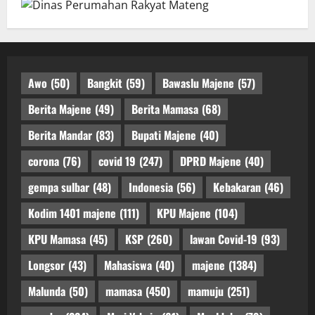
Awo
(50)
Bangkit
(59)
Bawaslu Majene
(57)
Berita Majene
(49)
Berita Mamasa
(68)
Berita Mandar
(83)
Bupati Majene
(40)
corona
(76)
covid 19
(247)
DPRD Majene
(40)
gempa sulbar
(48)
Indonesia
(56)
Kebakaran
(46)
Kodim 1401 majene
(111)
KPU Majene
(104)
KPU Mamasa
(45)
KSP
(260)
lawan Covid-19
(93)
Longsor
(43)
Mahasiswa
(40)
majene
(1384)
Malunda
(50)
mamasa
(450)
mamuju
(251)