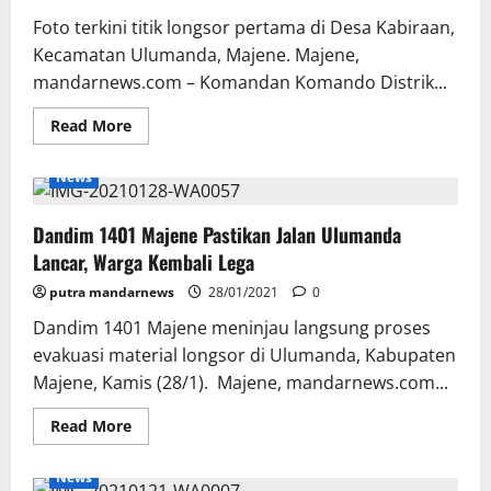
Foto terkini titik longsor pertama di Desa Kabiraan,
Kecamatan Ulumanda, Majene. Majene,
mandarnews.com – Komandan Komando Distrik...
Read
Read More
more
about
Dandim
News
1401
Majene
Sebut
Dandim 1401 Majene Pastikan Jalan Ulumanda
Tiga
Titik
Lancar, Warga Kembali Lega
Longsor
Ulumanda
putra mandarnews
Akibat
28/01/2021
0
Gempa
Kini
Dandim 1401 Majene meninjau langsung proses
Normal
evakuasi material longsor di Ulumanda, Kabupaten
Kembali
Majene, Kamis (28/1). Majene, mandarnews.com...
Read
Read More
more
about
Dandim
News
1401