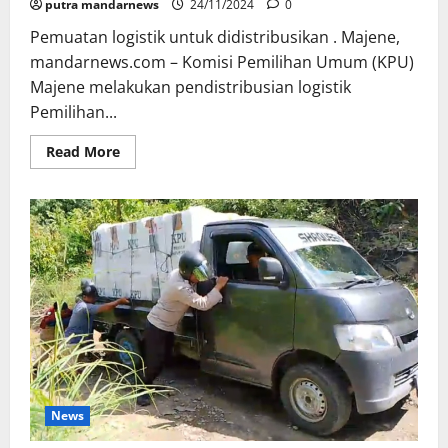
putra mandarnews
24/11/2024
0
Pemuatan logistik untuk didistribusikan . Majene,
mandarnews.com – Komisi Pemilihan Umum (KPU)
Majene melakukan pendistribusian logistik
Pemilihan...
Read
Read More
more
about
KPU
Majene
Mulai
Distribusikan
Logistik,
Dimulai
dari
Ulumanda
News