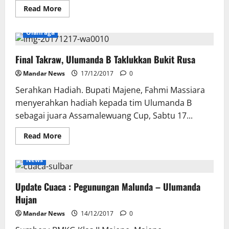
Read
Read More
more
about
Warga
Olahraga
Ulumanda
Segera
Tanam
Final Takraw, Ulumanda B Taklukkan Bukit Rusa
Padi
Mandar News
17/12/2017
0
Serahkan Hadiah. Bupati Majene, Fahmi Massiara
menyerahkan hadiah kepada tim Ulumanda B
sebagai juara Assamalewuang Cup, Sabtu 17...
Read
Read More
more
about
Final
News
Takraw,
Ulumanda
B
Update Cuaca : Pegunungan Malunda – Ulumanda
Taklukkan
Bukit
Hujan
Rusa
Mandar News
14/12/2017
0