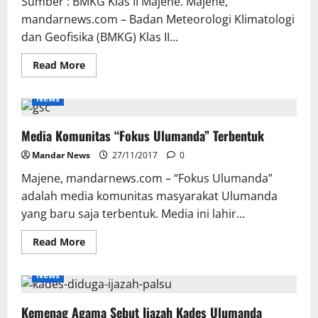
Sumber : BMKG Klas II Majene. Majene,
mandarnews.com – Badan Meteorologi Klimatologi
dan Geofisika (BMKG) Klas II...
Read
Read More
more
about
Update
News
Cuaca
:
Pegunungan
Media Komunitas “Fokus Ulumanda” Terbentuk
Malunda
–
Ulumanda
Mandar News
27/11/2017
0
Hujan
Majene, mandarnews.com – “Fokus Ulumanda”
adalah media komunitas masyarakat Ulumanda
yang baru saja terbentuk. Media ini lahir...
Read
Read More
more
about
Media
News
Komunitas
“Fokus
Ulumanda”
Kemenag Agama Sebut Ijazah Kades Ulumanda
Terbentuk