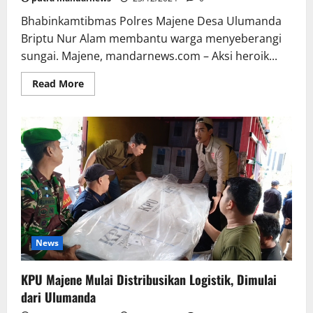
Bhabinkamtibmas Polres Majene Desa Ulumanda
Briptu Nur Alam membantu warga menyeberangi
sungai. Majene, mandarnews.com – Aksi heroik...
Read
Read More
more
about
Heroik,
Bhabinkamtibmas
Bantu
Warga
Seberangi
Sungai
Meluap
di
Ulumanda
News
KPU Majene Mulai Distribusikan Logistik, Dimulai
dari Ulumanda