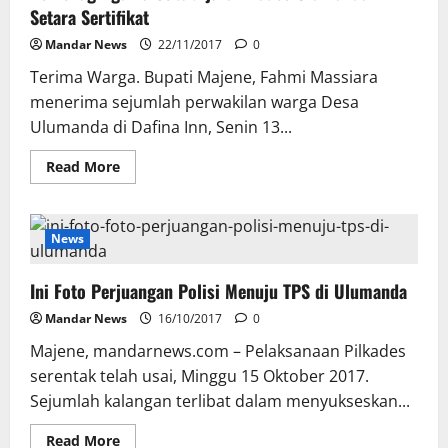
Setara Sertifikat
Mandar News
22/11/2017
0
Terima Warga. Bupati Majene, Fahmi Massiara
menerima sejumlah perwakilan warga Desa
Ulumanda di Dafina Inn, Senin 13...
Read
Read More
more
about
Kemenag
Agama
Sebut
News
Ijazah
Kades
Ulumanda
Ini Foto Perjuangan Polisi Menuju TPS di Ulumanda
Setara
Sertifikat
Mandar News
16/10/2017
0
Majene, mandarnews.com – Pelaksanaan Pilkades
serentak telah usai, Minggu 15 Oktober 2017.
Sejumlah kalangan terlibat dalam menyukseskan...
Read
Read More