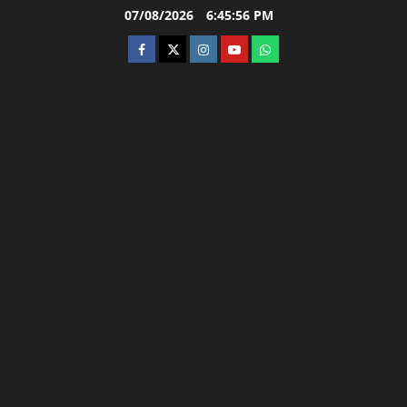
Skip
07/08/2026
6:45:57 PM
to
facebook
twitter
instagram.com
youtube
whatsapp
content