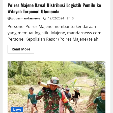
Polres Majene Kawal Distribusi Logistik Pemilu ke
Wilayah Terpencil Ulumanda
putra mandarnews
12/02/2024
0
Personel Polres Majene membantu kendaraan
yang memuat logistik. Majene, mandarnews.com –
Personel Kepolisian Resor (Polres Majene) telah...
Read
Read More
more
about
Polres
Majene
Kawal
Distribusi
Logistik
Pemilu
ke
Wilayah
Terpencil
Ulumanda
News