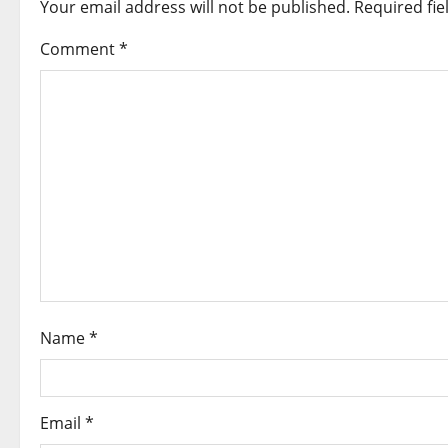
Your email address will not be published.
Required fi
a
Comment
*
v
i
g
a
t
i
o
Name
*
n
Email
*