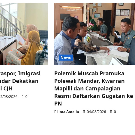
News
aspor, Imigrasi
Polemik Muscab Pramuka
ndar Dekatkan
Polewali Mandar, Kwarran
i CJH
Mapilli dan Campalagian
Resmi Daftarkan Gugatan ke
5/08/2026
0
PN
Ilma Amelia
04/08/2026
0