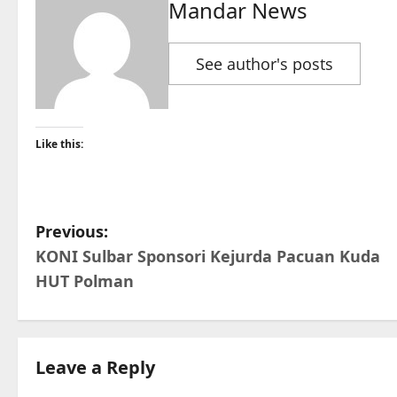
Mandar News
See author's posts
Like this:
P
Previous:
KONI Sulbar Sponsori Kejurda Pacuan Kuda
o
HUT Polman
s
t
Leave a Reply
n