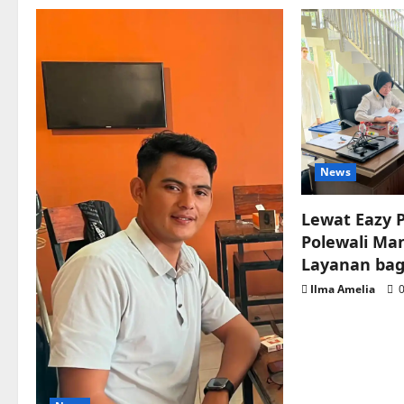
News
Lewat Eazy P
Polewali Ma
Layanan bag
Ilma Amelia
0