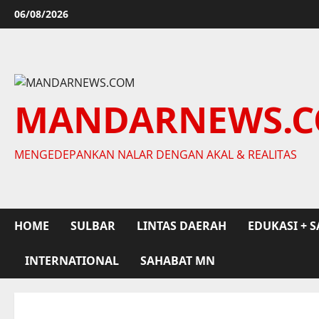
Skip
06/08/2026
to
content
MANDARNEWS.
MENGEDEPANKAN NALAR DENGAN AKAL & REALITAS
HOME
SULBAR
LINTAS DAERAH
EDUKASI + S
INTERNATIONAL
SAHABAT MN