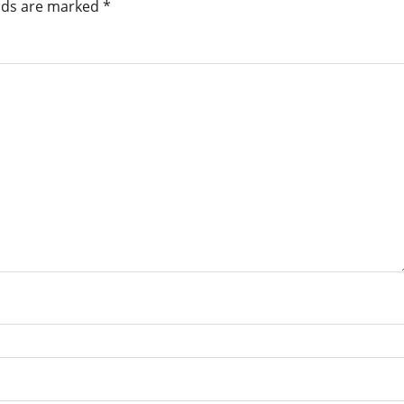
elds are marked
*