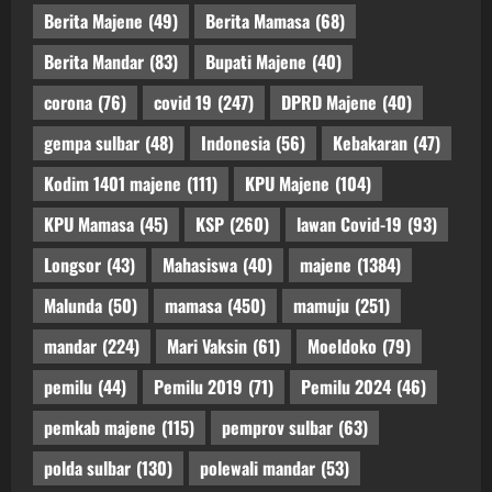
Berita Majene
(49)
Berita Mamasa
(68)
Berita Mandar
(83)
Bupati Majene
(40)
corona
(76)
covid 19
(247)
DPRD Majene
(40)
gempa sulbar
(48)
Indonesia
(56)
Kebakaran
(47)
Kodim 1401 majene
(111)
KPU Majene
(104)
KPU Mamasa
(45)
KSP
(260)
lawan Covid-19
(93)
Longsor
(43)
Mahasiswa
(40)
majene
(1384)
Malunda
(50)
mamasa
(450)
mamuju
(251)
mandar
(224)
Mari Vaksin
(61)
Moeldoko
(79)
pemilu
(44)
Pemilu 2019
(71)
Pemilu 2024
(46)
pemkab majene
(115)
pemprov sulbar
(63)
polda sulbar
(130)
polewali mandar
(53)