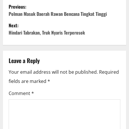
P
Previous:
o
Polman Masuk Daerah Rawan Bencana Tingkat Tinggi
Next:
s
Hindari Tabrakan, Truk Nyaris Terperosok
t
n
Leave a Reply
a
Your email address will not be published.
Required
v
fields are marked
*
i
Comment
*
g
a
t