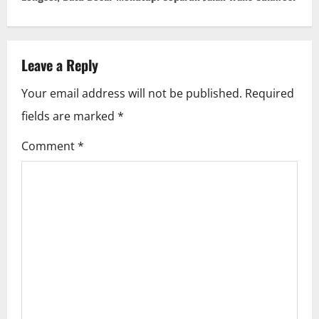
n
a
Leave a Reply
v
Your email address will not be published.
Required
i
fields are marked
*
g
Comment
*
a
t
i
o
n