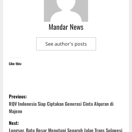
Mandar News
See author's posts
Like this:
P
Previous:
o
RQV Indonesia Siap Ciptakan Generasi Cinta Alquran di
Majene
s
Next:
t
Longsor, Batu Besar Menutupi Separuh Jalan Trans Sulawesi