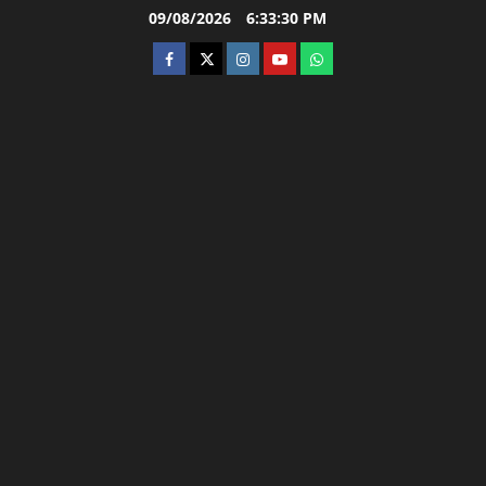
Skip
09/08/2026
6:33:31 PM
to
facebook
twitter
instagram.com
youtube
whatsapp
content