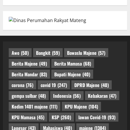
Awo
(50)
Bangkit
(59)
Bawaslu Majene
(57)
Berita Majene
(49)
Berita Mamasa
(68)
Berita Mandar
(83)
Bupati Majene
(40)
corona
(76)
covid 19
(247)
DPRD Majene
(40)
gempa sulbar
(48)
Indonesia
(56)
Kebakaran
(47)
Kodim 1401 majene
(111)
KPU Majene
(104)
KPU Mamasa
(45)
KSP
(260)
lawan Covid-19
(93)
Longsor
(43)
Mahasiswa
(40)
majene
(1384)