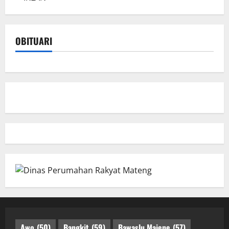
OBITUARI
Awo
(50)
Bangkit
(59)
Bawaslu Majene
(57)