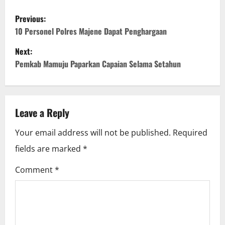
P
Previous:
o
10 Personel Polres Majene Dapat Penghargaan
Next:
s
Pemkab Mamuju Paparkan Capaian Selama Setahun
t
n
Leave a Reply
a
Your email address will not be published.
Required
v
fields are marked
*
i
Comment
*
g
a