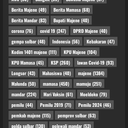
Berita Majene
(49)
Berita Mamasa
(68)
Berita Mandar
(83)
Bupati Majene
(40)
corona
(76)
covid 19
(247)
DPRD Majene
(40)
gempa sulbar
(48)
Indonesia
(56)
Kebakaran
(47)
Kodim 1401 majene
(111)
KPU Majene
(104)
KPU Mamasa
(45)
KSP
(260)
lawan Covid-19
(93)
Longsor
(43)
Mahasiswa
(40)
majene
(1384)
Malunda
(50)
mamasa
(450)
mamuju
(251)
mandar
(224)
Mari Vaksin
(61)
Moeldoko
(79)
pemilu
(44)
Pemilu 2019
(71)
Pemilu 2024
(46)
pemkab majene
(115)
pemprov sulbar
(63)
polda sulbar
(130)
polewali mandar
(53)