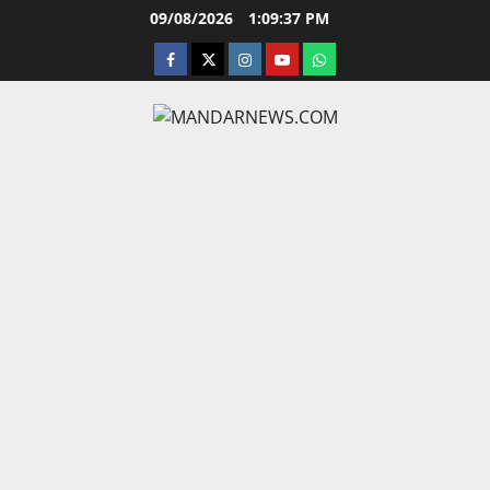
Skip
09/08/2026
1:09:38 PM
to
facebook
twitter
instagram.com
youtube
whatsapp
content