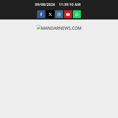
Skip
09/08/2026
11:39:10 AM
to
facebook
twitter
instagram.com
youtube
whatsapp
content