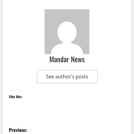
Mandar News
See author's posts
Like this:
P
Previous: