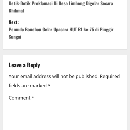
o
Detik-Detik Proklamasi Di Desa Limbong Digelar Secara
Khikmat
s
Next:
t
Pemuda Bonehau Gelar Upacara HUT RI ke-75 di Pinggir
Sungai
n
a
v
Leave a Reply
i
Your email address will not be published.
Required
fields are marked
*
g
Comment
*
a
t
i