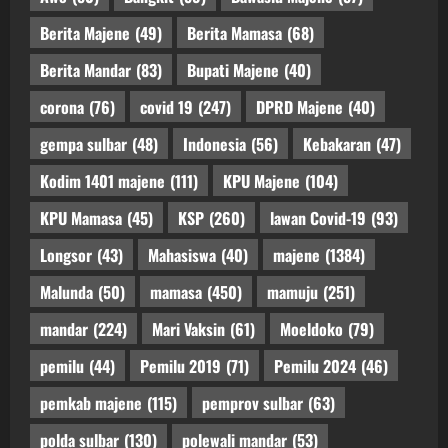
Berita Majene
(49)
Berita Mamasa
(68)
Berita Mandar
(83)
Bupati Majene
(40)
corona
(76)
covid 19
(247)
DPRD Majene
(40)
gempa sulbar
(48)
Indonesia
(56)
Kebakaran
(47)
Kodim 1401 majene
(111)
KPU Majene
(104)
KPU Mamasa
(45)
KSP
(260)
lawan Covid-19
(93)
Longsor
(43)
Mahasiswa
(40)
majene
(1384)
Malunda
(50)
mamasa
(450)
mamuju
(251)
mandar
(224)
Mari Vaksin
(61)
Moeldoko
(79)
pemilu
(44)
Pemilu 2019
(71)
Pemilu 2024
(46)
pemkab majene
(115)
pemprov sulbar
(63)
polda sulbar
(130)
polewali mandar
(53)