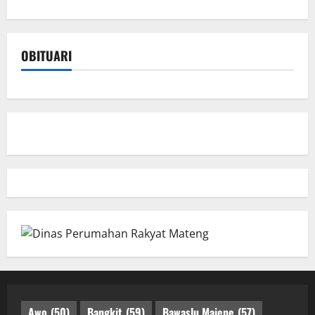
OBITUARI
Awo
(50)
Bangkit
(59)
Bawaslu Majene
(57)