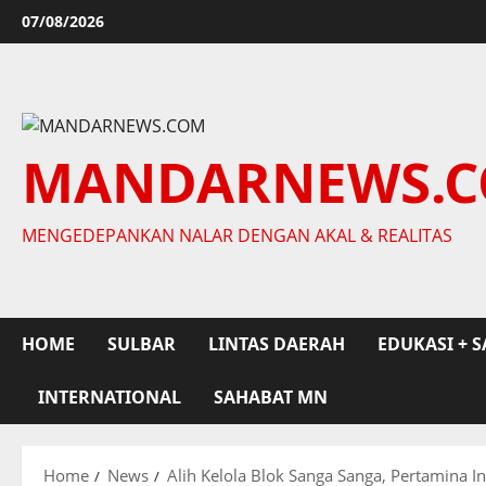
Skip
07/08/2026
to
content
MANDARNEWS.
MENGEDEPANKAN NALAR DENGAN AKAL & REALITAS
HOME
SULBAR
LINTAS DAERAH
EDUKASI + S
INTERNATIONAL
SAHABAT MN
Home
News
Alih Kelola Blok Sanga Sanga, Pertamina I