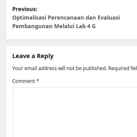
P
Previous:
Optimalisasi Perencanaan dan Evaluasi
o
Pembangunan Melalui Lab 4 G
s
t
Leave a Reply
n
Your email address will not be published.
Required fi
a
Comment
*
v
i
g
a