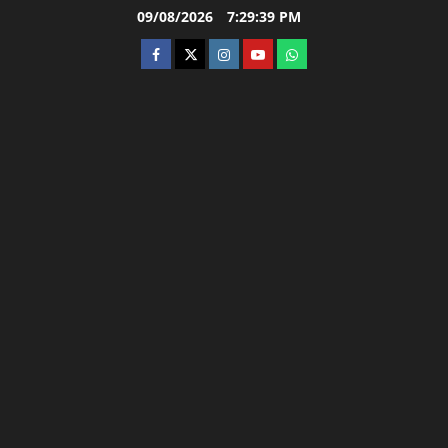
Skip
09/08/2026
7:29:40 PM
to
facebook
twitter
instagram.com
youtube
whatsapp
content