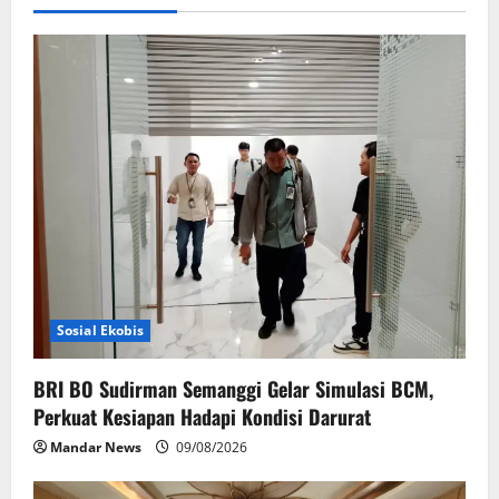
i
g
a
t
i
o
n
Sosial Ekobis
BRI BO Sudirman Semanggi Gelar Simulasi BCM,
Perkuat Kesiapan Hadapi Kondisi Darurat
Mandar News
09/08/2026