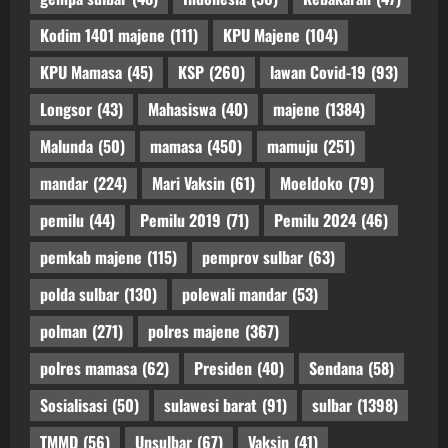
Kodim 1401 majene
(111)
KPU Majene
(104)
KPU Mamasa
(45)
KSP
(260)
lawan Covid-19
(93)
Longsor
(43)
Mahasiswa
(40)
majene
(1384)
Malunda
(50)
mamasa
(450)
mamuju
(251)
mandar
(224)
Mari Vaksin
(61)
Moeldoko
(79)
pemilu
(44)
Pemilu 2019
(71)
Pemilu 2024
(46)
pemkab majene
(115)
pemprov sulbar
(63)
polda sulbar
(130)
polewali mandar
(53)
polman
(271)
polres majene
(367)
polres mamasa
(62)
Presiden
(40)
Sendana
(58)
Sosialisasi
(50)
sulawesi barat
(91)
sulbar
(1398)
TMMD
(56)
Unsulbar
(67)
Vaksin
(41)