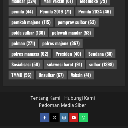
mandar
(224)
Mari Vaksin
(61)
Moeldoko
(79)
pemilu
(44)
Pemilu 2019
(71)
Pemilu 2024
(46)
pemkab majene
(115)
pemprov sulbar
(63)
polda sulbar
(130)
polewali mandar
(53)
polman
(271)
polres majene
(367)
polres mamasa
(62)
Presiden
(40)
Sendana
(58)
Sosialisasi
(50)
sulawesi barat
(91)
sulbar
(1398)
TMMD
(56)
Unsulbar
(67)
Vaksin
(41)
Tentang Kami
Hubungi Kami
Pedoman Media Siber
facebook
twitter
instagram.com
youtube
whatsapp