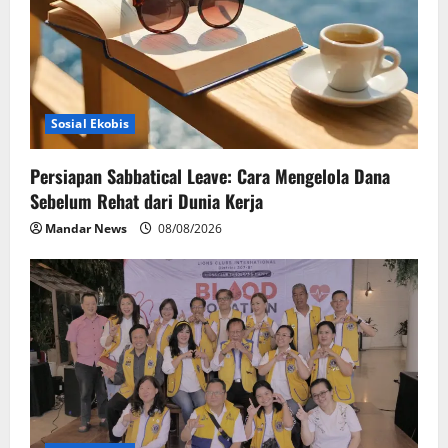
i
o
n
Sosial Ekobis
Persiapan Sabbatical Leave: Cara Mengelola Dana
Sebelum Rehat dari Dunia Kerja
Mandar News
08/08/2026