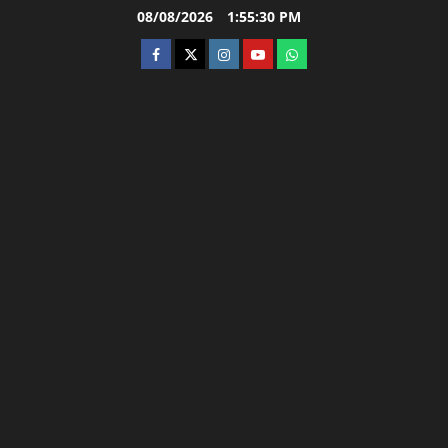
Skip
08/08/2026
1:55:31 PM
to
facebook
twitter
instagram.com
youtube
whatsapp
content