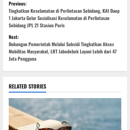
P
Previous:
o
Tingkatkan Keselamatan di Perlintasan Sebidang, KAI Daop
1 Jakarta Gelar Sosialisasi Keselamatan di Perlintasan
s
Sebidang JPL 21 Stasiun Poris
t
Next:
Dukungan Pemerintah Melalui Subsidi Tingkatkan Akses
n
Mobilitas Masyarakat, LRT Jabodebek Layani Lebih dari 47
Juta Pengguna
a
v
i
RELATED STORIES
g
a
t