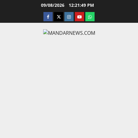
Skip
09/08/2026
12:21:50 PM
to
facebook
twitter
instagram.com
youtube
whatsapp
content