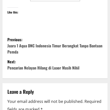
Like this:
P
Previous:
o
Juara 1 Aqua DNC Indonesia Timur Berangkat Tanpa Bantuan
Pemda
s
Next:
t
Pencarian Nelayan Hilang di Luaor Masih Nihil
n
a
Leave a Reply
v
Your email address will not be published.
Required
i
fields are marked
*