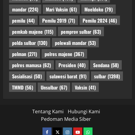
mandar
(224)
Mari Vaksin
(61)
Moeldoko
(79)
pemilu
(44)
Pemilu 2019
(71)
Pemilu 2024
(46)
pemkab majene
(115)
pemprov sulbar
(63)
polda sulbar
(130)
polewali mandar
(53)
polman
(271)
polres majene
(367)
polres mamasa
(62)
Presiden
(40)
Sendana
(58)
Sosialisasi
(50)
sulawesi barat
(91)
sulbar
(1398)
TMMD
(56)
Unsulbar
(67)
Vaksin
(41)
Tentang Kami
Hubungi Kami
Pedoman Media Siber
facebook
twitter
instagram.com
youtube
whatsapp