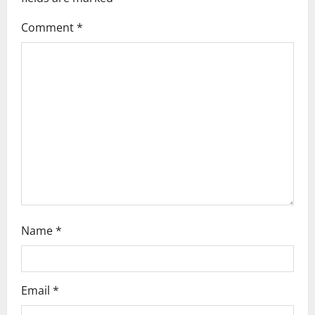
g
Comment
*
a
t
i
o
n
Name
*
Email
*