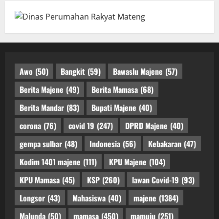
Awo
(50)
Bangkit
(59)
Bawaslu Majene
(57)
Berita Majene
(49)
Berita Mamasa
(68)
Berita Mandar
(83)
Bupati Majene
(40)
corona
(76)
covid 19
(247)
DPRD Majene
(40)
gempa sulbar
(48)
Indonesia
(56)
Kebakaran
(47)
Kodim 1401 majene
(111)
KPU Majene
(104)
KPU Mamasa
(45)
KSP
(260)
lawan Covid-19
(93)
Longsor
(43)
Mahasiswa
(40)
majene
(1384)
Malunda
(50)
mamasa
(450)
mamuju
(251)