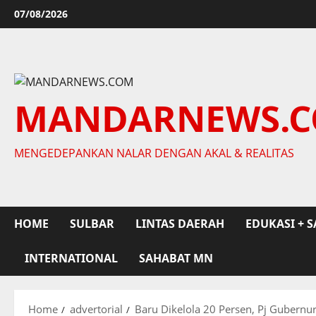
Skip
07/08/2026
to
content
MANDARNEWS.
MENGEDEPANKAN NALAR DENGAN AKAL & REALITAS
HOME
SULBAR
LINTAS DAERAH
EDUKASI + S
INTERNATIONAL
SAHABAT MN
Home
advertorial
Baru Dikelola 20 Persen, Pj Gubernu