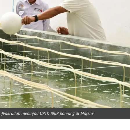
rifFakrulloh meninjau UPTD BBIP poniang di Majene.