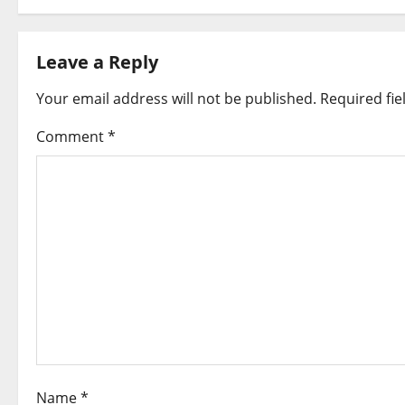
s
t
Leave a Reply
n
Your email address will not be published.
Required fi
a
Comment
*
v
i
g
a
t
i
o
Name
*