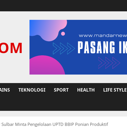
COM
AINS
TEKNOLOGI
SPORT
HEALTH
LIFE STYLE
r Sulbar Minta Pengelolaan UPTD BBIP Ponian Produktif