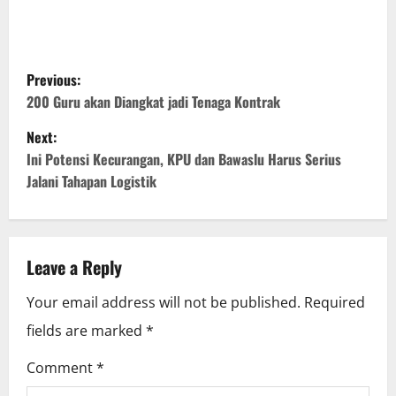
P
Previous:
o
200 Guru akan Diangkat jadi Tenaga Kontrak
Next:
s
Ini Potensi Kecurangan, KPU dan Bawaslu Harus Serius
t
Jalani Tahapan Logistik
n
a
Leave a Reply
v
Your email address will not be published.
Required
i
fields are marked
*
g
Comment
*