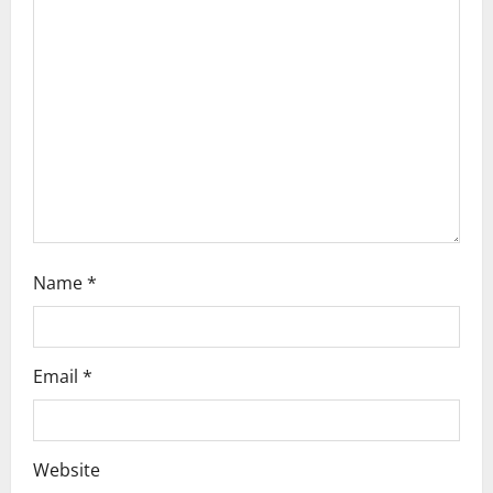
a
t
i
o
n
Name
*
Email
*
Website