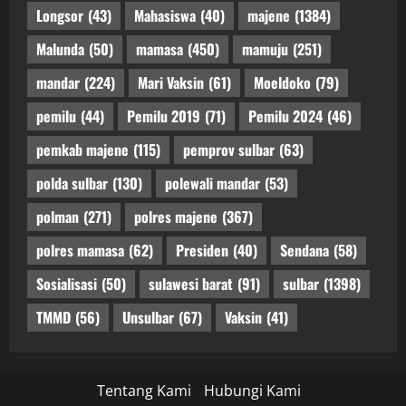
Longsor
(43)
Mahasiswa
(40)
majene
(1384)
Malunda
(50)
mamasa
(450)
mamuju
(251)
mandar
(224)
Mari Vaksin
(61)
Moeldoko
(79)
pemilu
(44)
Pemilu 2019
(71)
Pemilu 2024
(46)
pemkab majene
(115)
pemprov sulbar
(63)
polda sulbar
(130)
polewali mandar
(53)
polman
(271)
polres majene
(367)
polres mamasa
(62)
Presiden
(40)
Sendana
(58)
Sosialisasi
(50)
sulawesi barat
(91)
sulbar
(1398)
TMMD
(56)
Unsulbar
(67)
Vaksin
(41)
Tentang Kami
Hubungi Kami