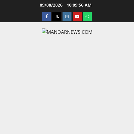
Skip
09/08/2026
10:09:57 AM
to
facebook
twitter
instagram.com
youtube
whatsapp
content