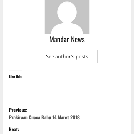
Mandar News
See author's posts
Like this:
P
Previous:
o
Prakiraan Cuaca Rabu 14 Maret 2018
Next:
s