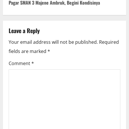
Pagar SMAN 3 Majene Ambruk, Begini Kondisinya
t
n
Leave a Reply
a
Your email address will not be published.
Required
v
fields are marked
*
i
Comment
*
g
a
t
i
o