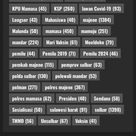
KPU Mamasa
(45)
KSP
(260)
lawan Covid-19
(93)
Longsor
(43)
Mahasiswa
(40)
majene
(1384)
Malunda
(50)
mamasa
(450)
mamuju
(251)
mandar
(224)
Mari Vaksin
(61)
Moeldoko
(79)
pemilu
(44)
Pemilu 2019
(71)
Pemilu 2024
(46)
pemkab majene
(115)
pemprov sulbar
(63)
polda sulbar
(130)
polewali mandar
(53)
polman
(271)
polres majene
(367)
polres mamasa
(62)
Presiden
(40)
Sendana
(58)
Sosialisasi
(50)
sulawesi barat
(91)
sulbar
(1398)
TMMD
(56)
Unsulbar
(67)
Vaksin
(41)