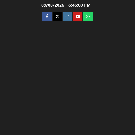
Skip
09/08/2026
6:46:01 PM
to
facebook
twitter
instagram.com
youtube
whatsapp
content