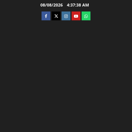
Skip
08/08/2026
4:37:39 AM
to
facebook
twitter
instagram.com
youtube
whatsapp
content