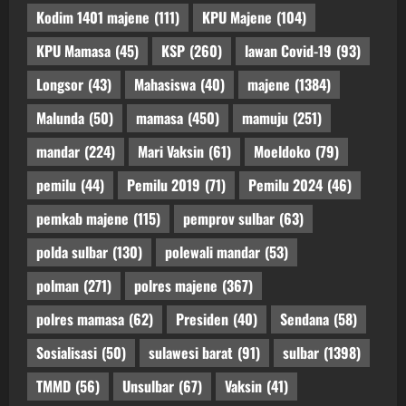
Kodim 1401 majene
(111)
KPU Majene
(104)
KPU Mamasa
(45)
KSP
(260)
lawan Covid-19
(93)
Longsor
(43)
Mahasiswa
(40)
majene
(1384)
Malunda
(50)
mamasa
(450)
mamuju
(251)
mandar
(224)
Mari Vaksin
(61)
Moeldoko
(79)
pemilu
(44)
Pemilu 2019
(71)
Pemilu 2024
(46)
pemkab majene
(115)
pemprov sulbar
(63)
polda sulbar
(130)
polewali mandar
(53)
polman
(271)
polres majene
(367)
polres mamasa
(62)
Presiden
(40)
Sendana
(58)
Sosialisasi
(50)
sulawesi barat
(91)
sulbar
(1398)
TMMD
(56)
Unsulbar
(67)
Vaksin
(41)