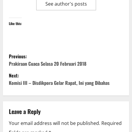
See author's posts
Like this:
P
Previous:
o
Prakiraan Cuaca Selasa 20 Februari 2018
Next:
s
Komisi III – Disdikpora Gelar Rapat, Ini yang Dibahas
t
n
Leave a Reply
a
Your email address will not be published.
Required
v