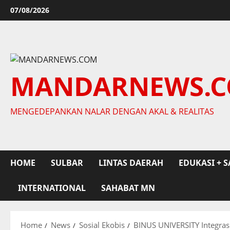
Skip
07/08/2026
to
content
MANDARNEWS.
MENGEDEPANKAN NALAR DENGAN AKAL & REALITAS
HOME
SULBAR
LINTAS DAERAH
EDUKASI + S
INTERNATIONAL
SAHABAT MN
Home
News
Sosial Ekobis
BINUS UNIVERSITY Integras