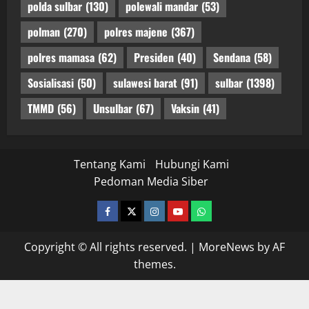
polda sulbar
(130)
polewali mandar
(53)
polman
(270)
polres majene
(367)
polres mamasa
(62)
Presiden
(40)
Sendana
(58)
Sosialisasi
(50)
sulawesi barat
(91)
sulbar
(1398)
TMMD
(56)
Unsulbar
(67)
Vaksin
(41)
Tentang Kami
Hubungi Kami
Pedoman Media Siber
facebook
twitter
instagram.com
youtube
whatsapp
Copyright © All rights reserved.
|
MoreNews
by AF
themes.