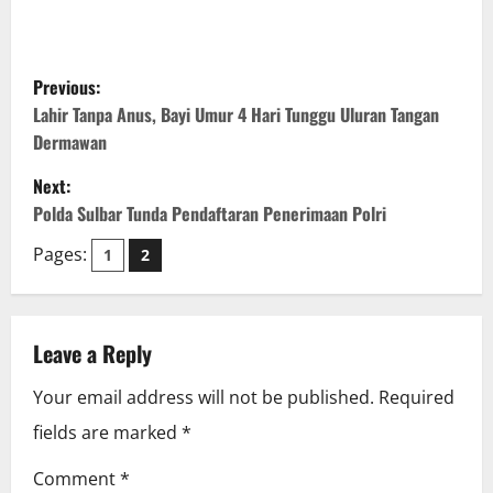
P
Previous:
o
Lahir Tanpa Anus, Bayi Umur 4 Hari Tunggu Uluran Tangan
Dermawan
s
Next:
t
Polda Sulbar Tunda Pendaftaran Penerimaan Polri
n
Pages:
1
2
a
v
Leave a Reply
i
Your email address will not be published.
Required
fields are marked
*
g
Comment
*