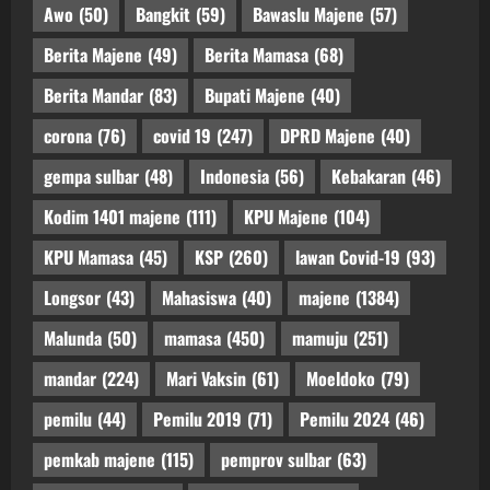
Awo
(50)
Bangkit
(59)
Bawaslu Majene
(57)
Berita Majene
(49)
Berita Mamasa
(68)
Berita Mandar
(83)
Bupati Majene
(40)
corona
(76)
covid 19
(247)
DPRD Majene
(40)
gempa sulbar
(48)
Indonesia
(56)
Kebakaran
(46)
Kodim 1401 majene
(111)
KPU Majene
(104)
KPU Mamasa
(45)
KSP
(260)
lawan Covid-19
(93)
Longsor
(43)
Mahasiswa
(40)
majene
(1384)
Malunda
(50)
mamasa
(450)
mamuju
(251)
mandar
(224)
Mari Vaksin
(61)
Moeldoko
(79)
pemilu
(44)
Pemilu 2019
(71)
Pemilu 2024
(46)
pemkab majene
(115)
pemprov sulbar
(63)