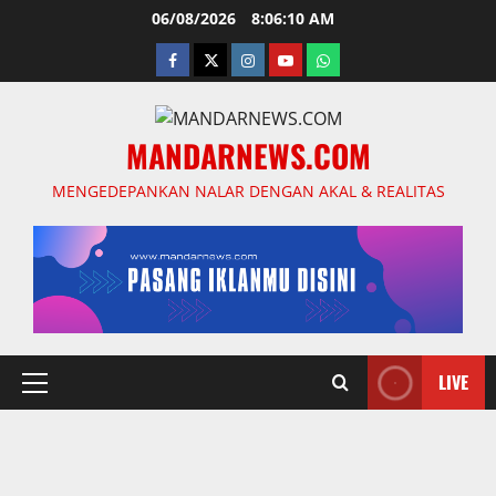
Skip
06/08/2026
8:06:11 AM
to
facebook
twitter
instagram.com
youtube
whatsapp
content
MANDARNEWS.COM
MENGEDEPANKAN NALAR DENGAN AKAL & REALITAS
LIVE
Primary
Menu