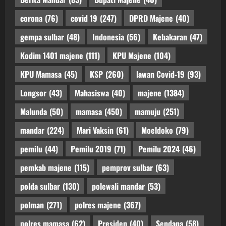
corona
(76)
covid 19
(247)
DPRD Majene
(40)
gempa sulbar
(48)
Indonesia
(56)
Kebakaran
(47)
Kodim 1401 majene
(111)
KPU Majene
(104)
KPU Mamasa
(45)
KSP
(260)
lawan Covid-19
(93)
Longsor
(43)
Mahasiswa
(40)
majene
(1384)
Malunda
(50)
mamasa
(450)
mamuju
(251)
mandar
(224)
Mari Vaksin
(61)
Moeldoko
(79)
pemilu
(44)
Pemilu 2019
(71)
Pemilu 2024
(46)
pemkab majene
(115)
pemprov sulbar
(63)
polda sulbar
(130)
polewali mandar
(53)
polman
(271)
polres majene
(367)
polres mamasa
(62)
Presiden
(40)
Sendana
(58)