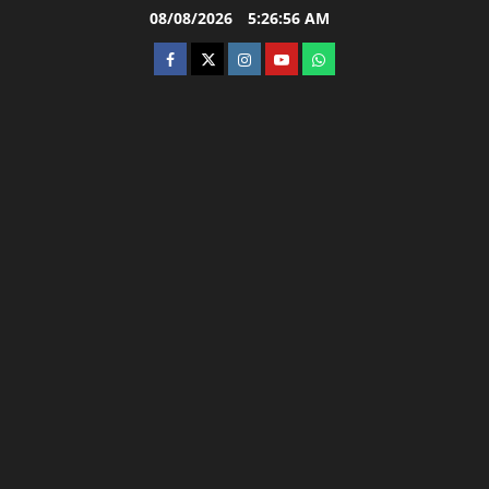
Skip
08/08/2026
5:26:57 AM
to
facebook
twitter
instagram.com
youtube
whatsapp
content