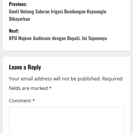
P
Previous:
o
Ganti Untung Saluran Irigasi Bendungan Kayuangin
Dibayarkan
s
Next:
t
KPU Majene Audience dengan Bupati, Ini Tujuannya
n
a
Leave a Reply
v
Your email address will not be published.
Required
i
fields are marked
*
g
Comment
*
a
t