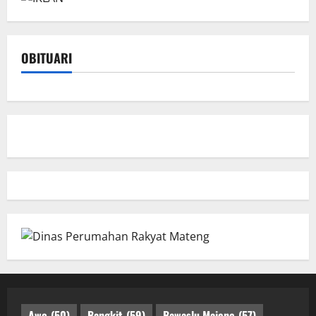
OBITUARI
Awo
(50)
Bangkit
(59)
Bawaslu Majene
(57)