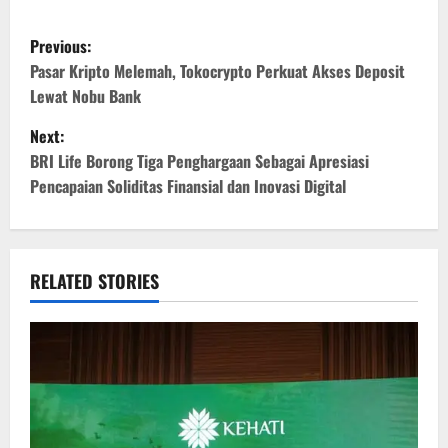
P
Previous:
o
Pasar Kripto Melemah, Tokocrypto Perkuat Akses Deposit
Lewat Nobu Bank
s
Next:
t
BRI Life Borong Tiga Penghargaan Sebagai Apresiasi
Pencapaian Soliditas Finansial dan Inovasi Digital
n
a
v
RELATED STORIES
i
g
a