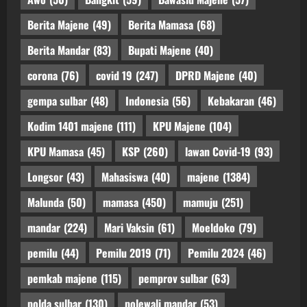
Berita Majene
(49)
Berita Mamasa
(68)
Berita Mandar
(83)
Bupati Majene
(40)
corona
(76)
covid 19
(247)
DPRD Majene
(40)
gempa sulbar
(48)
Indonesia
(56)
Kebakaran
(46)
Kodim 1401 majene
(111)
KPU Majene
(104)
KPU Mamasa
(45)
KSP
(260)
lawan Covid-19
(93)
Longsor
(43)
Mahasiswa
(40)
majene
(1384)
Malunda
(50)
mamasa
(450)
mamuju
(251)
mandar
(224)
Mari Vaksin
(61)
Moeldoko
(79)
pemilu
(44)
Pemilu 2019
(71)
Pemilu 2024
(46)
pemkab majene
(115)
pemprov sulbar
(63)
polda sulbar
(130)
polewali mandar
(53)