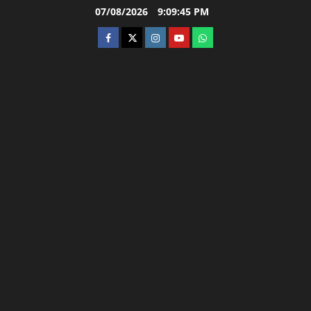
Skip
07/08/2026
9:09:46 PM
to
facebook
twitter
instagram.com
youtube
whatsapp
content