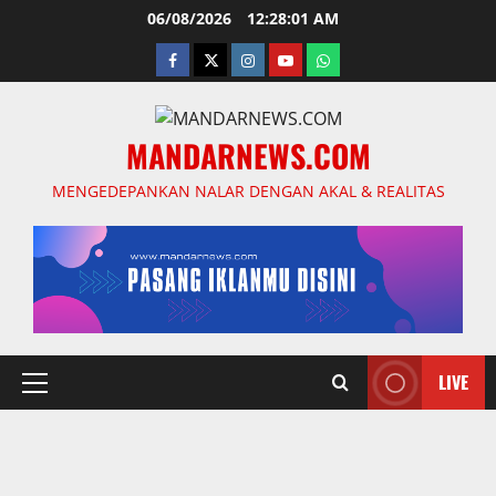
Skip
06/08/2026
12:28:02 AM
to
facebook
twitter
instagram.com
youtube
whatsapp
content
MANDARNEWS.COM
MENGEDEPANKAN NALAR DENGAN AKAL & REALITAS
LIVE
Primary
Menu