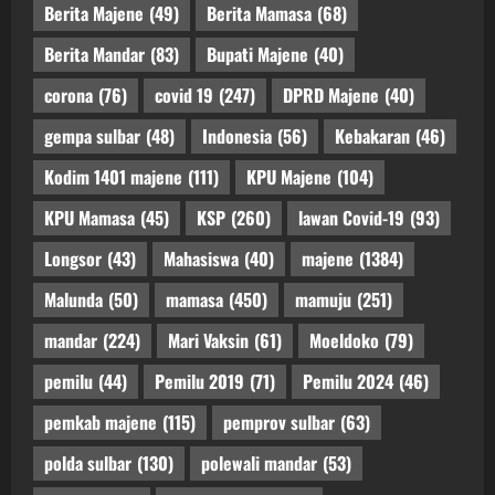
Berita Majene
(49)
Berita Mamasa
(68)
Berita Mandar
(83)
Bupati Majene
(40)
corona
(76)
covid 19
(247)
DPRD Majene
(40)
gempa sulbar
(48)
Indonesia
(56)
Kebakaran
(46)
Kodim 1401 majene
(111)
KPU Majene
(104)
KPU Mamasa
(45)
KSP
(260)
lawan Covid-19
(93)
Longsor
(43)
Mahasiswa
(40)
majene
(1384)
Malunda
(50)
mamasa
(450)
mamuju
(251)
mandar
(224)
Mari Vaksin
(61)
Moeldoko
(79)
pemilu
(44)
Pemilu 2019
(71)
Pemilu 2024
(46)
pemkab majene
(115)
pemprov sulbar
(63)
polda sulbar
(130)
polewali mandar
(53)