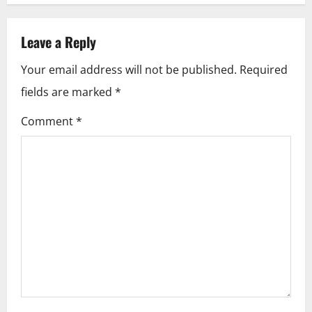
n
a
Leave a Reply
v
Your email address will not be published.
Required
i
fields are marked
*
g
Comment
*
a
t
i
o
n