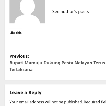
See author's posts
Like this:
P
Previous:
Bupati Mamuju Dukung Pesta Nelayan Terus
o
Terlaksana
s
t
Leave a Reply
n
Your email address will not be published.
Required fi