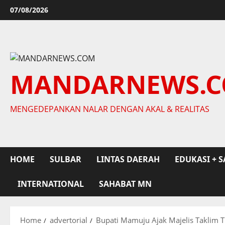
Skip
07/08/2026
to
content
MANDARNEWS.
MENGEDEPANKAN NALAR DENGAN AKAL & REALITAS
HOME
SULBAR
LINTAS DAERAH
EDUKASI + S
INTERNATIONAL
SAHABAT MN
Home
advertorial
Bupati Mamuju Ajak Majelis Taklim 