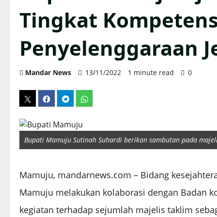
Tingkat Kompetens
Penyelenggaraan J
Mandar News
13/11/2022
1 minute read
0
Bupati Mamuju Sutinah Suhardi berikan sambutan pada majeli
Mamuju, mandarnews.com – Bidang kesejahteraan
Mamuju melakukan kolaborasi dengan Badan kon
kegiatan terhadap sejumlah majelis taklim seb