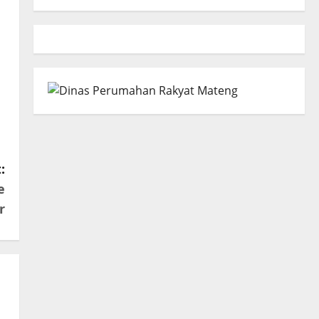
:
e
r