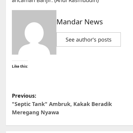
ancaman Banjir. (Andi Rasmuddin)
Mandar News
See author's posts
Like this:
P
Previous:
"Septic Tank" Ambruk, Kakak Beradik
o
Meregang Nyawa
s