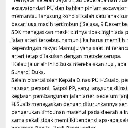
“Ternyata setelah Saya tinjau beberapa hari ti
excavator dari PU dan bahkan pinjam excavator u
memantau langsung kondisi salah satu anak su
besar juga masih tertimbun ( Selasa, 9 Desembe
SDK menegaskan meski dirinya tidak ingin ada 
jalan arteri tersebut, namun jika harus memil
kepentingan rakyat Mamuju yang saat ini teranc
arteri tetap dilakukan dengan metode serupa.
“Kalau jalur air ini dibuka mereka akan rugi, ap
Suhardi Duka.
Selain disertai oleh Kepala Dinas PU H.Suaib, 
ratusan personil Satpol PP, yang langsung dii
kegiatan pembangunan jalan arteri sebelum janj
H.Suaib menegaskan dengan diturunkannya send
pengerukan timbunan material pada daerah alira
sama sekali tidak memiliki tendensi apa-apa s