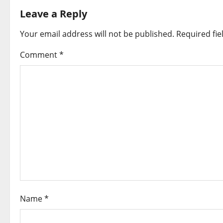
t
Leave a Reply
n
Your email address will not be published.
Required fi
a
Comment
*
v
i
g
a
t
i
o
Name
*
n