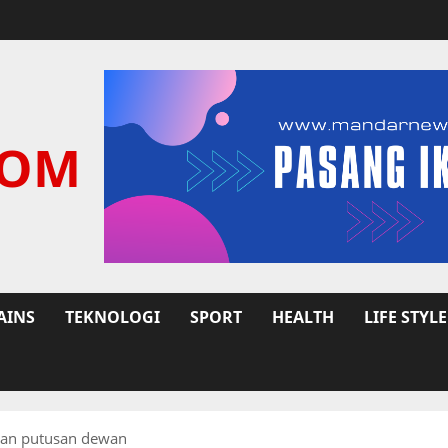
COM
AINS
TEKNOLOGI
SPORT
HEALTH
LIFE STYLE
kan putusan dewan