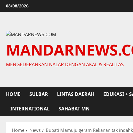
Skip
08/08/2026
to
content
MANDARNEWS.
MENGEDEPANKAN NALAR DENGAN AKAL & REALITAS
HOME
SULBAR
LINTAS DAERAH
EDUKASI + S
INTERNATIONAL
SAHABAT MN
Home
News
Bupati Mamuju geram Rekanan tak indah