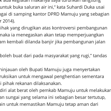
dak ada kegiatan makanya saya turunkan langsung
ntuk buka saluran air ini,“ kata Suhardi Duka usai
ngai di samping kantor DPRD Mamuju yang sebagian
r 2014).
pihak yang dirugikan atas kontroversi pembangunan
ih maka ia menegaskan akan tetap memperjuangkan
am kembali dilanda banjir jika pembangunan jalan
a boleh buat dari pada masyarakat yang rugi,” tandas
peninjauan oleh Bupati Mamuju juga menyertakan
nstruksikan untuk mengawal penghentian sementara
i pihak rekanan dilaksanakan.
iri alat berat oleh pemkab Mamuju untuk melakuka
n sungai yang selama ini sebagian besar tertutup,
elain untuk memastikan Mamuju tetap aman dari