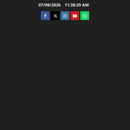
Skip
07/08/2026
11:38:30 AM
to
facebook
twitter
instagram.com
youtube
whatsapp
content