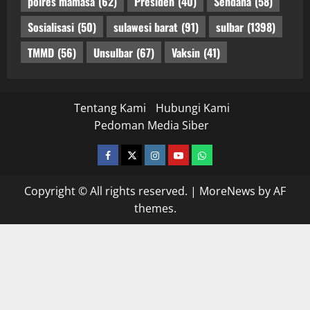
polres mamasa
(62)
Presiden
(40)
Sendana
(58)
Sosialisasi
(50)
sulawesi barat
(91)
sulbar
(1398)
TMMD
(56)
Unsulbar
(67)
Vaksin
(41)
Tentang Kami
Hubungi Kami
Pedoman Media Siber
facebook
twitter
instagram.com
youtube
whatsapp
Copyright © All rights reserved.
|
MoreNews
by AF
themes.