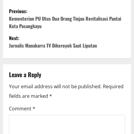
P
Previous:
o
Kementerian PU Utus Dua Orang Tinjau Revitalisasi Pantai
Kota Pasangkayu
s
Next:
t
Jurnalis Manakarra TV Dikeroyok Saat Liputan
n
a
Leave a Reply
v
Your email address will not be published.
Required
i
fields are marked
*
g
Comment
*
a