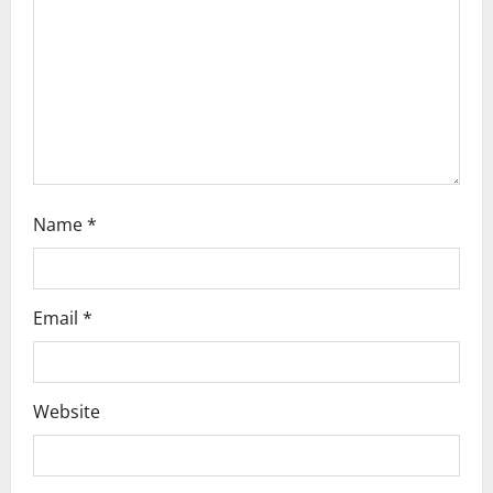
t
i
o
n
Name
*
Email
*
Website