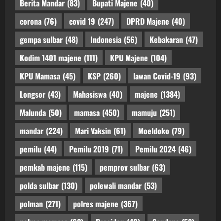
Berita Mandar
(83)
Bupati Majene
(40)
corona
(76)
covid 19
(247)
DPRD Majene
(40)
gempa sulbar
(48)
Indonesia
(56)
Kebakaran
(47)
Kodim 1401 majene
(111)
KPU Majene
(104)
KPU Mamasa
(45)
KSP
(260)
lawan Covid-19
(93)
Longsor
(43)
Mahasiswa
(40)
majene
(1384)
Malunda
(50)
mamasa
(450)
mamuju
(251)
mandar
(224)
Mari Vaksin
(61)
Moeldoko
(79)
pemilu
(44)
Pemilu 2019
(71)
Pemilu 2024
(46)
pemkab majene
(115)
pemprov sulbar
(63)
polda sulbar
(130)
polewali mandar
(53)
polman
(271)
polres majene
(367)