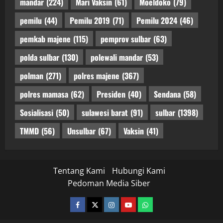
mandar
(224)
Mari Vaksin
(61)
Moeldoko
(79)
pemilu
(44)
Pemilu 2019
(71)
Pemilu 2024
(46)
pemkab majene
(115)
pemprov sulbar
(63)
polda sulbar
(130)
polewali mandar
(53)
polman
(271)
polres majene
(367)
polres mamasa
(62)
Presiden
(40)
Sendana
(58)
Sosialisasi
(50)
sulawesi barat
(91)
sulbar
(1398)
TMMD
(56)
Unsulbar
(67)
Vaksin
(41)
Tentang Kami
Hubungi Kami
Pedoman Media Siber
facebook
twitter
instagram.com
youtube
whatsapp