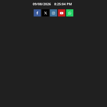
Skip
09/08/2026
8:25:05 PM
to
facebook
twitter
instagram.com
youtube
whatsapp
content