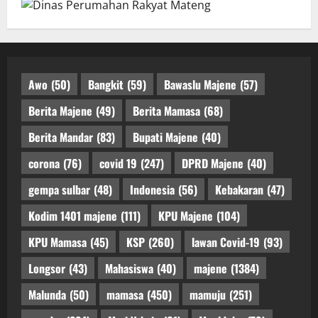
Awo
(50)
Bangkit
(59)
Bawaslu Majene
(57)
Berita Majene
(49)
Berita Mamasa
(68)
Berita Mandar
(83)
Bupati Majene
(40)
corona
(76)
covid 19
(247)
DPRD Majene
(40)
gempa sulbar
(48)
Indonesia
(56)
Kebakaran
(47)
Kodim 1401 majene
(111)
KPU Majene
(104)
KPU Mamasa
(45)
KSP
(260)
lawan Covid-19
(93)
Longsor
(43)
Mahasiswa
(40)
majene
(1384)
Malunda
(50)
mamasa
(450)
mamuju
(251)