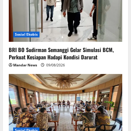
i
o
n
Sosial Ekobis
BRI BO Sudirman Semanggi Gelar Simulasi BCM,
Perkuat Kesiapan Hadapi Kondisi Darurat
Mandar News
09/08/2026
Sosial Ekobis