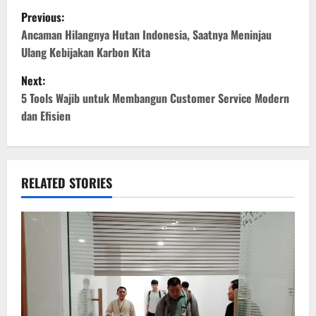
P
Previous:
o
Ancaman Hilangnya Hutan Indonesia, Saatnya Meninjau
Ulang Kebijakan Karbon Kita
s
Next:
t
5 Tools Wajib untuk Membangun Customer Service Modern
dan Efisien
n
a
v
RELATED STORIES
i
g
a
t