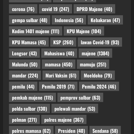
corona
(76)
covid 19
(247)
DPRD Majene
(40)
gempa sulbar
(48)
Indonesia
(56)
Kebakaran
(47)
Kodim 1401 majene
(111)
KPU Majene
(104)
KPU Mamasa
(45)
KSP
(260)
lawan Covid-19
(93)
Longsor
(43)
Mahasiswa
(40)
majene
(1384)
Malunda
(50)
mamasa
(450)
mamuju
(251)
mandar
(224)
Mari Vaksin
(61)
Moeldoko
(79)
pemilu
(44)
Pemilu 2019
(71)
Pemilu 2024
(46)
pemkab majene
(115)
pemprov sulbar
(63)
polda sulbar
(130)
polewali mandar
(53)
polman
(271)
polres majene
(367)
polres mamasa
(62)
Presiden
(40)
Sendana
(58)