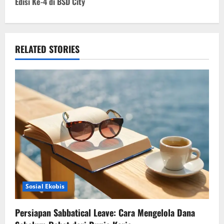
Edisi Ke-4 di BSD City
n
a
v
RELATED STORIES
i
g
a
t
i
o
Sosial Ekobis
n
Persiapan Sabbatical Leave: Cara Mengelola Dana