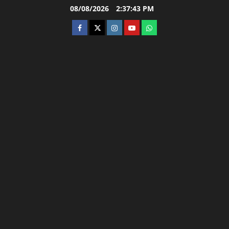
Skip
08/08/2026
2:37:44 PM
to
facebook
twitter
instagram.com
youtube
whatsapp
content