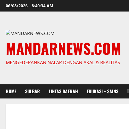
Skip
06/08/2026
8:40:35 AM
to
content
MANDARNEWS.COM
MENGEDEPANKAN NALAR DENGAN AKAL & REALITAS
HOME
SULBAR
LINTAS DAERAH
EDUKASI + SAINS