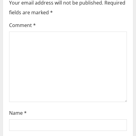
Your email address will not be published.
Required
v
fields are marked
*
i
Comment
*
g
a
t
i
o
n
Name
*