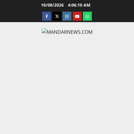
Skip
10/08/2026
4:06:11 AM
to
facebook
twitter
instagram.com
youtube
whatsapp
content