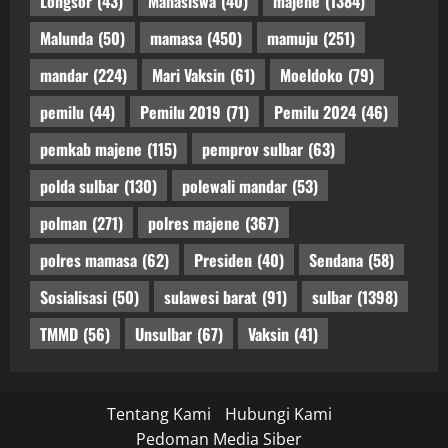
Longsor
(43)
Mahasiswa
(40)
majene
(1384)
Malunda
(50)
mamasa
(450)
mamuju
(251)
mandar
(224)
Mari Vaksin
(61)
Moeldoko
(79)
pemilu
(44)
Pemilu 2019
(71)
Pemilu 2024
(46)
pemkab majene
(115)
pemprov sulbar
(63)
polda sulbar
(130)
polewali mandar
(53)
polman
(271)
polres majene
(367)
polres mamasa
(62)
Presiden
(40)
Sendana
(58)
Sosialisasi
(50)
sulawesi barat
(91)
sulbar
(1398)
TMMD
(56)
Unsulbar
(67)
Vaksin
(41)
Tentang Kami
Hubungi Kami
Pedoman Media Siber