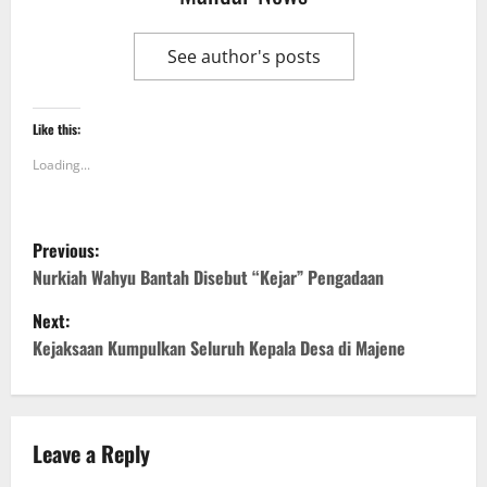
See author's posts
Like this:
Loading...
P
Previous:
o
Nurkiah Wahyu Bantah Disebut “Kejar” Pengadaan
Next:
s
Kejaksaan Kumpulkan Seluruh Kepala Desa di Majene
t
n
Leave a Reply
a