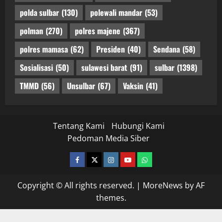
polda sulbar
(130)
polewali mandar
(53)
polman
(270)
polres majene
(367)
polres mamasa
(62)
Presiden
(40)
Sendana
(58)
Sosialisasi
(50)
sulawesi barat
(91)
sulbar
(1398)
TMMD
(56)
Unsulbar
(67)
Vaksin
(41)
Tentang Kami
Hubungi Kami
Pedoman Media Siber
facebook
twitter
instagram.com
youtube
whatsapp
Copyright © All rights reserved.
|
MoreNews
by AF
themes.