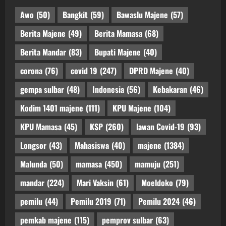
Awo
(50)
Bangkit
(59)
Bawaslu Majene
(57)
Berita Majene
(49)
Berita Mamasa
(68)
Berita Mandar
(83)
Bupati Majene
(40)
corona
(76)
covid 19
(247)
DPRD Majene
(40)
gempa sulbar
(48)
Indonesia
(56)
Kebakaran
(46)
Kodim 1401 majene
(111)
KPU Majene
(104)
KPU Mamasa
(45)
KSP
(260)
lawan Covid-19
(93)
Longsor
(43)
Mahasiswa
(40)
majene
(1384)
Malunda
(50)
mamasa
(450)
mamuju
(251)
mandar
(224)
Mari Vaksin
(61)
Moeldoko
(79)
pemilu
(44)
Pemilu 2019
(71)
Pemilu 2024
(46)
pemkab majene
(115)
pemprov sulbar
(63)