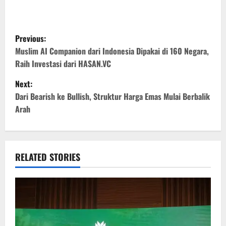
P
Previous:
o
Muslim AI Companion dari Indonesia Dipakai di 160 Negara,
Raih Investasi dari HASAN.VC
s
Next:
t
Dari Bearish ke Bullish, Struktur Harga Emas Mulai Berbalik
Arah
n
a
v
RELATED STORIES
i
g
a