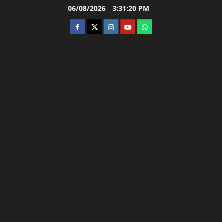
Skip
06/08/2026
3:31:22 PM
to
facebook
twitter
instagram.com
youtube
whatsapp
content