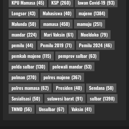
KPU Mamasa
(45)
KSP
(260)
lawan Covid-19
(93)
Longsor
(43)
Mahasiswa
(40)
majene
(1384)
Malunda
(50)
mamasa
(450)
mamuju
(251)
mandar
(224)
Mari Vaksin
(61)
Moeldoko
(79)
pemilu
(44)
Pemilu 2019
(71)
Pemilu 2024
(46)
pemkab majene
(115)
pemprov sulbar
(63)
polda sulbar
(130)
polewali mandar
(53)
polman
(270)
polres majene
(367)
polres mamasa
(62)
Presiden
(40)
Sendana
(58)
Sosialisasi
(50)
sulawesi barat
(91)
sulbar
(1398)
TMMD
(56)
Unsulbar
(67)
Vaksin
(41)