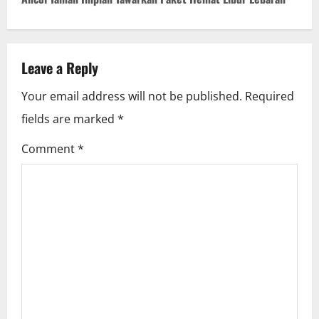
t
n
Leave a Reply
a
Your email address will not be published.
Required
v
fields are marked
*
i
Comment
*
g
a
t
i
o
n