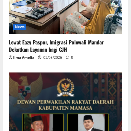
News
Lewat Eazy Paspor, Imigrasi Polewali Mandar
Dekatkan Layanan bagi CJH
Ilma Amelia
05/08/2026
0