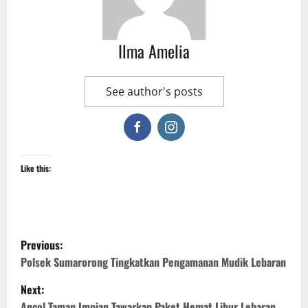
Ilma Amelia
See author's posts
Like this:
P
Previous:
o
Polsek Sumarorong Tingkatkan Pengamanan Mudik Lebaran
Next:
s
Ancol Taman Impian Tawarkan Paket Hemat Libur Lebaran