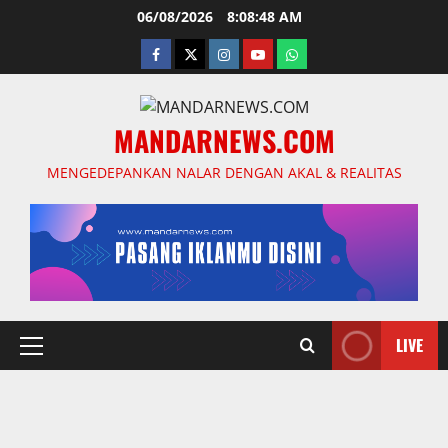
Skip
06/08/2026
8:08:49 AM
to
facebook
twitter
instagram.com
youtube
whatsapp
content
MANDARNEWS.COM
MENGEDEPANKAN NALAR DENGAN AKAL & REALITAS
LIVE
Primary
Menu