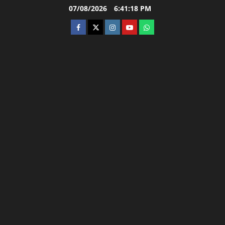
Skip
07/08/2026
6:41:19 PM
to
facebook
twitter
instagram.com
youtube
whatsapp
content