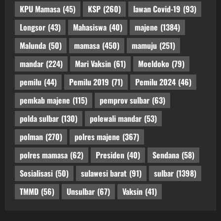
KPU Mamasa
(45)
KSP
(260)
lawan Covid-19
(93)
Longsor
(43)
Mahasiswa
(40)
majene
(1384)
Malunda
(50)
mamasa
(450)
mamuju
(251)
mandar
(224)
Mari Vaksin
(61)
Moeldoko
(79)
pemilu
(44)
Pemilu 2019
(71)
Pemilu 2024
(46)
pemkab majene
(115)
pemprov sulbar
(63)
polda sulbar
(130)
polewali mandar
(53)
polman
(270)
polres majene
(367)
polres mamasa
(62)
Presiden
(40)
Sendana
(58)
Sosialisasi
(50)
sulawesi barat
(91)
sulbar
(1398)
TMMD
(56)
Unsulbar
(67)
Vaksin
(41)