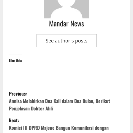
Mandar News
See author's posts
Like this:
P
Previous:
o
Annisa Melahirkan Dua Kali dalam Dua Bulan, Berikut
Penjelasan Dokter Ahli
s
Next:
t
Komisi III DPRD Majene Bangun Komunikasi dengan