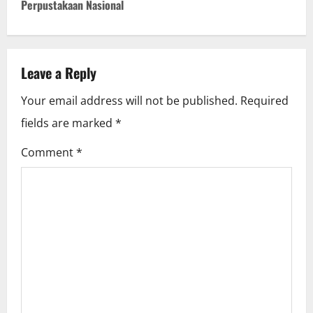
Perpustakaan Nasional
n
a
v
Leave a Reply
i
Your email address will not be published.
Required
fields are marked
*
g
Comment
*
a
t
i
o
n