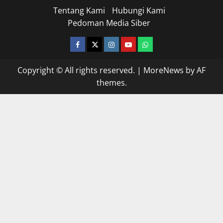
Tentang Kami
Hubungi Kami
Pedoman Media Siber
facebook
twitter
instagram.com
youtube
whatsapp
Copyright © All rights reserved.
|
MoreNews
by AF
themes.