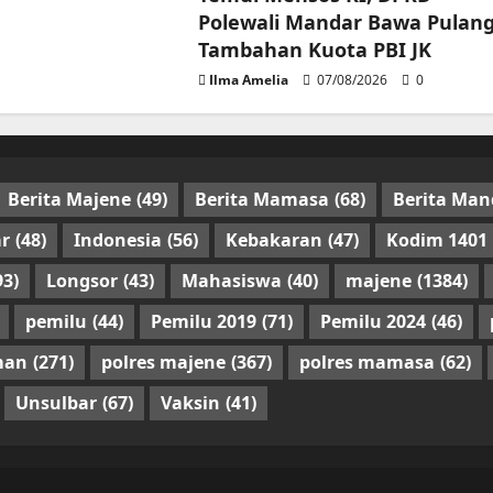
Polewali Mandar Bawa Pulan
Tambahan Kuota PBI JK
Ilma Amelia
07/08/2026
0
Berita Majene
(49)
Berita Mamasa
(68)
Berita Man
r
(48)
Indonesia
(56)
Kebakaran
(47)
Kodim 1401
93)
Longsor
(43)
Mahasiswa
(40)
majene
(1384)
pemilu
(44)
Pemilu 2019
(71)
Pemilu 2024
(46)
man
(271)
polres majene
(367)
polres mamasa
(62)
Unsulbar
(67)
Vaksin
(41)