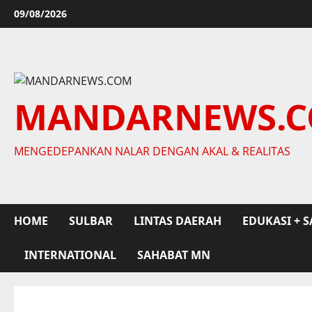
Skip
09/08/2026
to
content
MANDARNEWS.
MENGEDEPANKAN NALAR DENGAN AKAL & REALITAS
HOME
SULBAR
LINTAS DAERAH
EDUKASI + S
INTERNATIONAL
SAHABAT MN