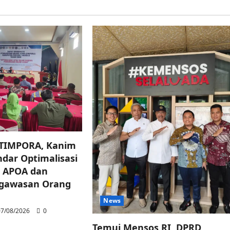
 TIMPORA, Kanim
dar Optimalisasi
 APOA dan
ngawasan Orang
News
7/08/2026
0
Temui Mensos RI, DPRD