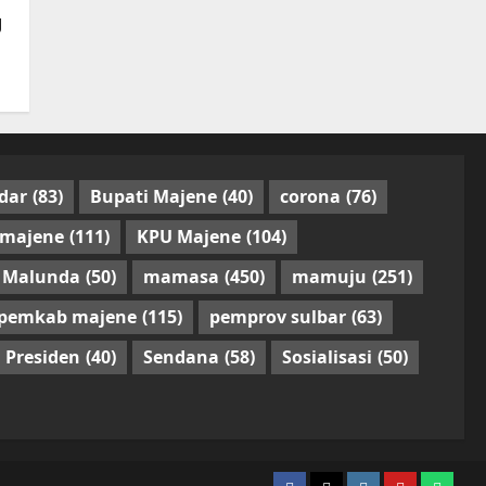
g
dar
(83)
Bupati Majene
(40)
corona
(76)
 majene
(111)
KPU Majene
(104)
Malunda
(50)
mamasa
(450)
mamuju
(251)
pemkab majene
(115)
pemprov sulbar
(63)
Presiden
(40)
Sendana
(58)
Sosialisasi
(50)
facebook
twitter
instagram.com
youtube
whats