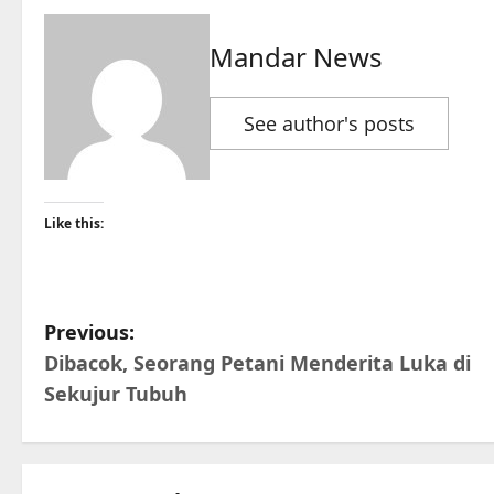
Mandar News
See author's posts
Like this:
P
Previous:
Dibacok, Seorang Petani Menderita Luka di
o
Sekujur Tubuh
s
t