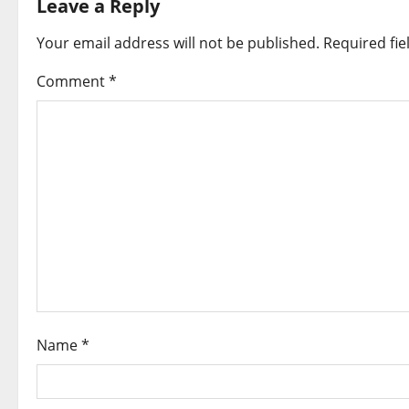
Leave a Reply
n
Your email address will not be published.
Required fi
a
Comment
*
v
i
g
a
t
i
o
Name
*
n