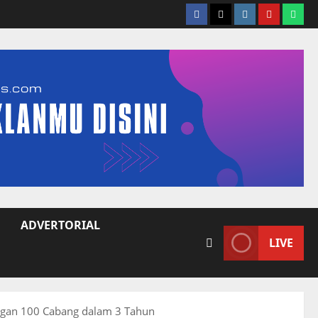
facebook
twitter
instagram.com
youtube
what
ADVERTORIAL
LIVE
ngan 100 Cabang dalam 3 Tahun