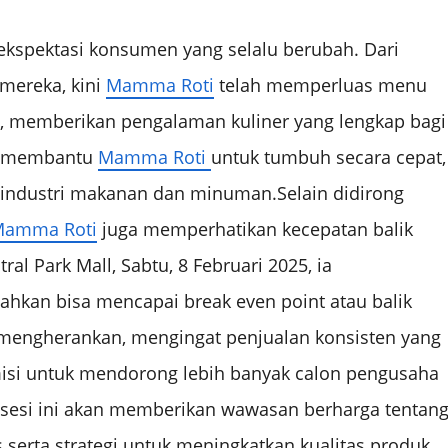
kspektasi konsumen yang selalu berubah. Dari
 mereka, kini
Mamma Roti
telah memperluas menu
 memberikan pengalaman kuliner yang lengkap bagi
ya membantu
Mamma Roti
untuk tumbuh secara cepat,
 industri makanan dan minuman.Selain didirong
amma Roti
juga memperhatikan kecepatan balik
al Park Mall, Sabtu, 8 Februari 2025, ia
kan bisa mencapai break even point atau balik
k mengherankan, mengingat penjualan konsisten yang
misi untuk mendorong lebih banyak calon pengusaha
, sesi ini akan memberikan wawasan berharga tentan
rta strategi untuk meningkatkan kualitas produk