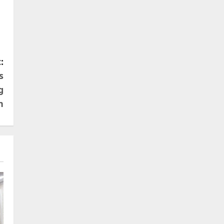
:
s
g
n