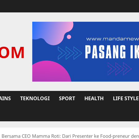
COM
AINS
TEKNOLOGI
SPORT
HEALTH
LIFE STYLE
 Bersama CEO Mamma Roti: Dari Presenter ke Food-preneur de