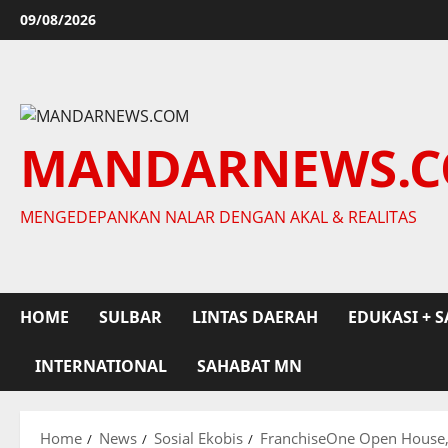
Skip
09/08/2026
to
content
MANDARNEWS.
MENGEDEPANKAN NALAR DENGAN AKAL & REALITAS
HOME
SULBAR
LINTAS DAERAH
EDUKASI + S
INTERNATIONAL
SAHABAT MN
Home
News
Sosial Ekobis
FranchiseOne Open House,