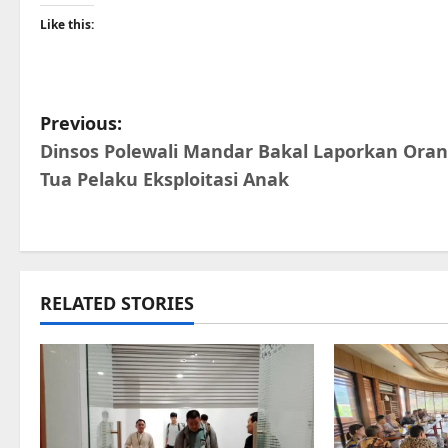
Like this:
P
Previous:
Dinsos Polewali Mandar Bakal Laporkan Ora
o
Tua Pelaku Eksploitasi Anak
s
t
n
RELATED STORIES
a
v
i