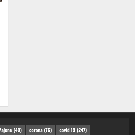
Majene
(40)
corona
(76)
covid 19
(247)