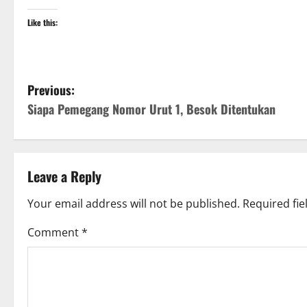
Like this:
P
Previous:
Siapa Pemegang Nomor Urut 1, Besok Ditentukan
o
s
t
Leave a Reply
n
Your email address will not be published.
Required fi
a
Comment
*
v
i