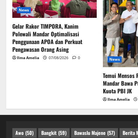
News
Gelar Rakor TIMPORA, Kanim
Polewali Mandar Optimalisasi
Penggunaan APOA dan Perkuat
Pengawasan Orang Asing
Ilma Amelia
07/08/2026
0
News
Temui Mensos R
Mandar Bawa P
Kuota PBI JK
Ilma Amelia
Awo
(50)
Bangkit
(59)
Bawaslu Majene
(57)
Berita 