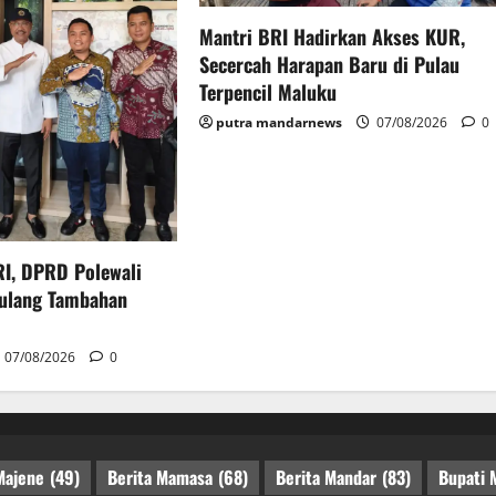
Mantri BRI Hadirkan Akses KUR,
Secercah Harapan Baru di Pulau
Terpencil Maluku
putra mandarnews
07/08/2026
0
I, DPRD Polewali
ulang Tambahan
07/08/2026
0
Majene
(49)
Berita Mamasa
(68)
Berita Mandar
(83)
Bupati 