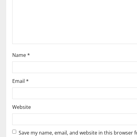
g
a
t
i
Name
*
o
n
Email
*
Website
Save my name, email, and website in this browser f