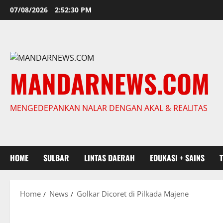
Skip
07/08/2026
2:52:31 PM
to
content
MANDARNEWS.COM
MENGEDEPANKAN NALAR DENGAN AKAL & REALITAS
HOME
SULBAR
LINTAS DAERAH
EDUKASI + SAINS
Home
News
Golkar Dicoret di Pilkada Majene