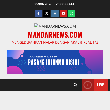
Skip
06/08/2026
2:30:34 AM
to
facebook
twitter
instagram.com
youtube
whatsapp
content
MANDARNEWS.COM
MENGEDEPANKAN NALAR DENGAN AKAL & REALITAS
LIVE
Primary
Menu