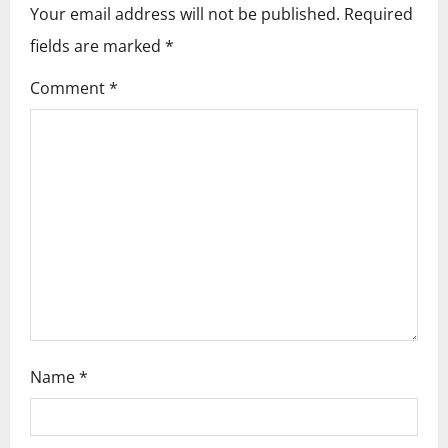
v
Your email address will not be published.
Required
i
fields are marked
*
g
Comment
*
a
t
i
o
n
Name
*