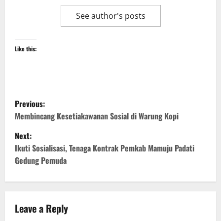
See author's posts
Like this:
P
Previous:
o
Membincang Kesetiakawanan Sosial di Warung Kopi
Next:
s
Ikuti Sosialisasi, Tenaga Kontrak Pemkab Mamuju Padati
t
Gedung Pemuda
n
a
Leave a Reply