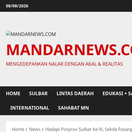
Skip
08/08/2026
to
content
MANDARNEWS.
MENGEDEPANKAN NALAR DENGAN AKAL & REALITAS
HOME
SULBAR
LINTAS DAERAH
EDUKASI + S
INTERNATIONAL
SAHABAT MN
Home
News
Hadapi Porprov Sulbar ke-III, Sekda Pasang