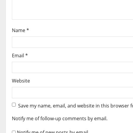
t
i
o
Name
*
n
Email
*
Website
Save my name, email, and website in this browser f
Notify me of follow-up comments by email.
Notify me of new posts by email.