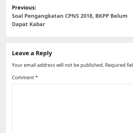
P
Previous:
Soal Pengangkatan CPNS 2018, BKPP Belum
o
Dapat Kabar
s
t
Leave a Reply
n
Your email address will not be published.
Required fi
a
Comment
*
v
i
g
a