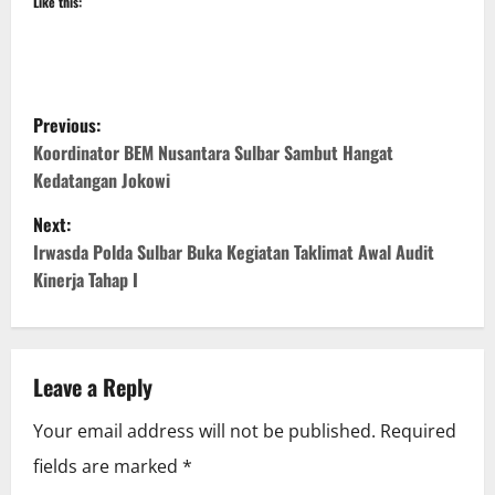
Like this:
P
Previous:
o
Koordinator BEM Nusantara Sulbar Sambut Hangat
Kedatangan Jokowi
s
Next:
t
Irwasda Polda Sulbar Buka Kegiatan Taklimat Awal Audit
Kinerja Tahap I
n
a
v
Leave a Reply
i
Your email address will not be published.
Required
fields are marked
*
g