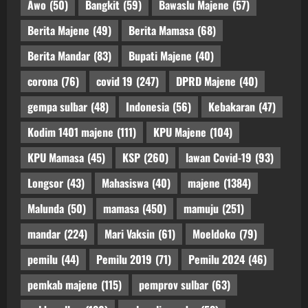
Awo
(50)
Bangkit
(59)
Bawaslu Majene
(57)
Berita Majene
(49)
Berita Mamasa
(68)
Berita Mandar
(83)
Bupati Majene
(40)
corona
(76)
covid 19
(247)
DPRD Majene
(40)
gempa sulbar
(48)
Indonesia
(56)
Kebakaran
(47)
Kodim 1401 majene
(111)
KPU Majene
(104)
KPU Mamasa
(45)
KSP
(260)
lawan Covid-19
(93)
Longsor
(43)
Mahasiswa
(40)
majene
(1384)
Malunda
(50)
mamasa
(450)
mamuju
(251)
mandar
(224)
Mari Vaksin
(61)
Moeldoko
(79)
pemilu
(44)
Pemilu 2019
(71)
Pemilu 2024
(46)
pemkab majene
(115)
pemprov sulbar
(63)