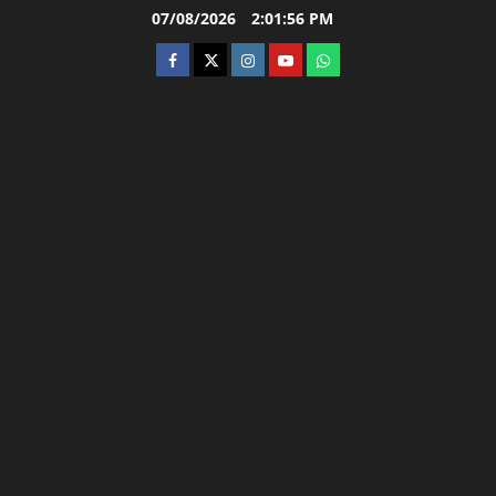
Skip
07/08/2026
2:01:57 PM
to
facebook
twitter
instagram.com
youtube
whatsapp
content