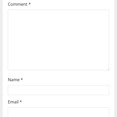
Comment
*
a
t
i
o
n
Name
*
Email
*