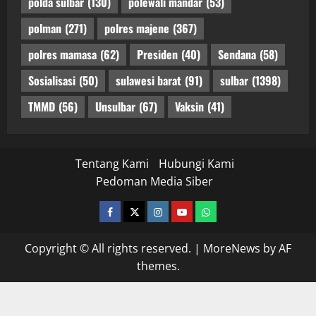
polda sulbar
(130)
polewali mandar
(53)
polman
(271)
polres majene
(367)
polres mamasa
(62)
Presiden
(40)
Sendana
(58)
Sosialisasi
(50)
sulawesi barat
(91)
sulbar
(1398)
TMMD
(56)
Unsulbar
(67)
Vaksin
(41)
Tentang Kami
Hubungi Kami
Pedoman Media Siber
facebook
twitter
instagram.com
youtube
whatsapp
Copyright © All rights reserved.
|
MoreNews
by AF
themes.