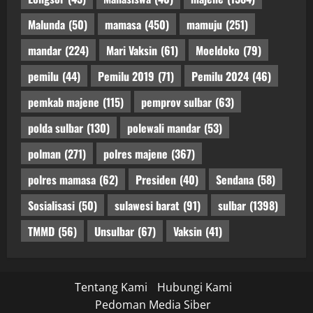
Malunda
(50)
mamasa
(450)
mamuju
(251)
mandar
(224)
Mari Vaksin
(61)
Moeldoko
(79)
pemilu
(44)
Pemilu 2019
(71)
Pemilu 2024
(46)
pemkab majene
(115)
pemprov sulbar
(63)
polda sulbar
(130)
polewali mandar
(53)
polman
(271)
polres majene
(367)
polres mamasa
(62)
Presiden
(40)
Sendana
(58)
Sosialisasi
(50)
sulawesi barat
(91)
sulbar
(1398)
TMMD
(56)
Unsulbar
(67)
Vaksin
(41)
Tentang Kami
Hubungi Kami
Pedoman Media Siber