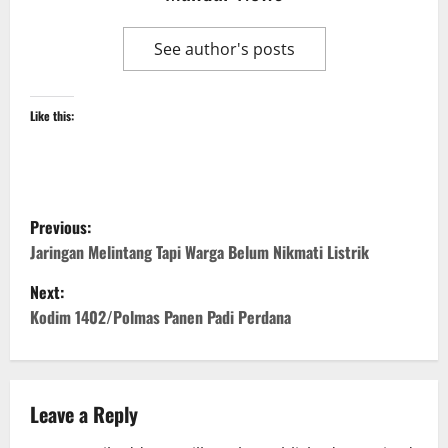
See author's posts
Like this:
P
Previous:
o
Jaringan Melintang Tapi Warga Belum Nikmati Listrik
Next:
s
Kodim 1402/Polmas Panen Padi Perdana
t
n
Leave a Reply
a