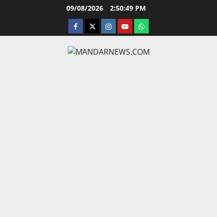
Skip
09/08/2026
2:50:50 PM
to
facebook
twitter
instagram.com
youtube
whatsapp
content