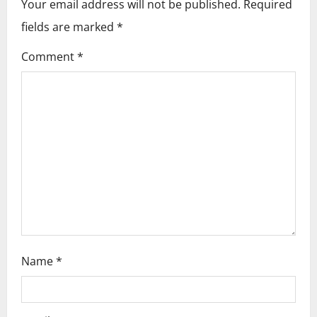
Your email address will not be published.
Required
v
fields are marked
*
i
Comment
*
g
a
t
i
o
n
Name
*