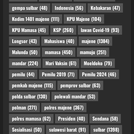
gempa sulbar
(48)
Indonesia
(56)
Kebakaran
(47)
Kodim 1401 majene
(111)
KPU Majene
(104)
KPU Mamasa
(45)
KSP
(260)
lawan Covid-19
(93)
Longsor
(43)
Mahasiswa
(40)
majene
(1384)
Malunda
(50)
mamasa
(450)
mamuju
(251)
mandar
(224)
Mari Vaksin
(61)
Moeldoko
(79)
pemilu
(44)
Pemilu 2019
(71)
Pemilu 2024
(46)
pemkab majene
(115)
pemprov sulbar
(63)
polda sulbar
(130)
polewali mandar
(53)
polman
(271)
polres majene
(367)
polres mamasa
(62)
Presiden
(40)
Sendana
(58)
Sosialisasi
(50)
sulawesi barat
(91)
sulbar
(1398)