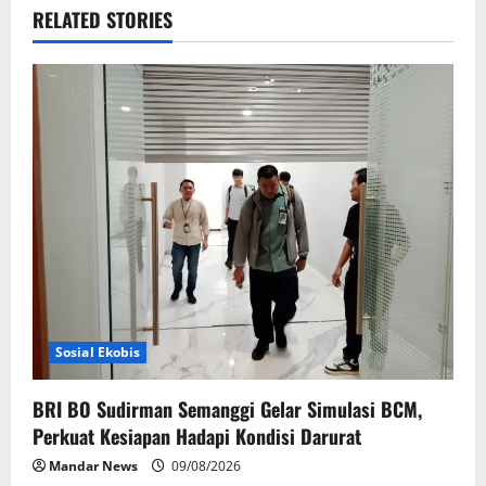
v
RELATED STORIES
i
g
a
t
i
o
n
Sosial Ekobis
BRI BO Sudirman Semanggi Gelar Simulasi BCM,
Perkuat Kesiapan Hadapi Kondisi Darurat
Mandar News
09/08/2026