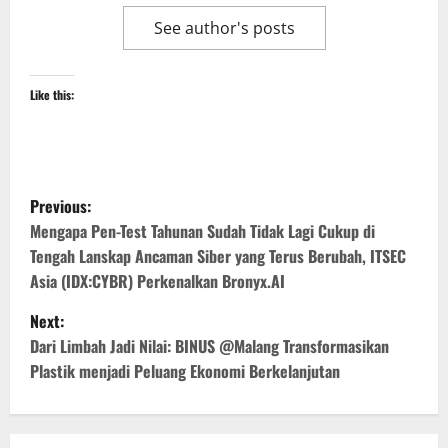
See author's posts
Like this:
P
Previous:
o
Mengapa Pen-Test Tahunan Sudah Tidak Lagi Cukup di
Tengah Lanskap Ancaman Siber yang Terus Berubah, ITSEC
s
Asia (IDX:CYBR) Perkenalkan Bronyx.AI
t
Next:
Dari Limbah Jadi Nilai: BINUS @Malang Transformasikan
n
Plastik menjadi Peluang Ekonomi Berkelanjutan
a