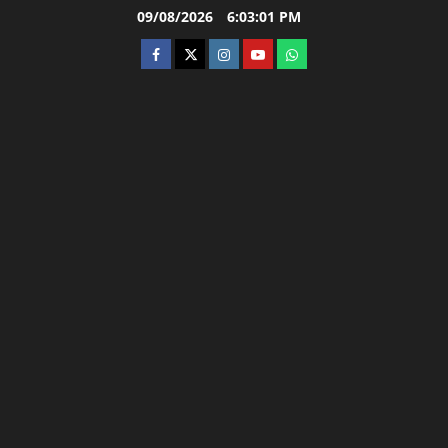
Skip
09/08/2026
6:03:02 PM
to
facebook
twitter
instagram.com
youtube
whatsapp
content