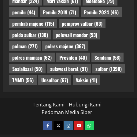
mandar
(224)
Mari Vaksin
(61)
Moeldoko
(79)
pemilu
(44)
Pemilu 2019
(71)
Pemilu 2024
(46)
pemkab majene
(115)
pemprov sulbar
(63)
polda sulbar
(130)
polewali mandar
(53)
polman
(271)
polres majene
(367)
polres mamasa
(62)
Presiden
(40)
Sendana
(58)
Sosialisasi
(50)
sulawesi barat
(91)
sulbar
(1398)
TMMD
(56)
Unsulbar
(67)
Vaksin
(41)
Tentang Kami
Hubungi Kami
Pedoman Media Siber
facebook
twitter
instagram.com
youtube
whatsapp