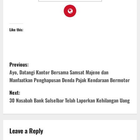
Like this:
P
Previous:
o
Ayo, Datangi Kantor Bersama Samsat Majene dan
Manfaatkan Penghapusan Denda Pajak Kendaraan Bermotor
s
Next:
t
30 Nasabah Bank Sulselbar Telah Laporkan Kehilangan Uang
n
a
Leave a Reply