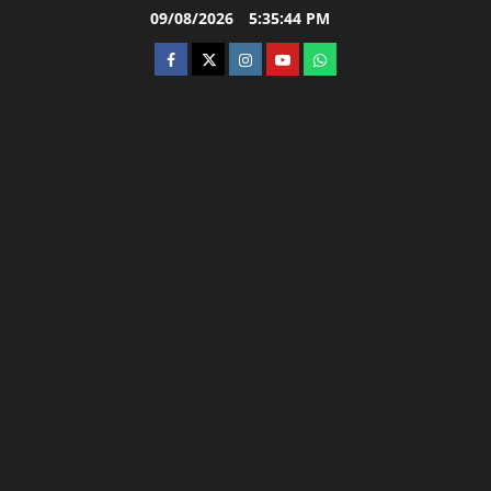
Skip
09/08/2026
5:35:45 PM
to
facebook
twitter
instagram.com
youtube
whatsapp
content