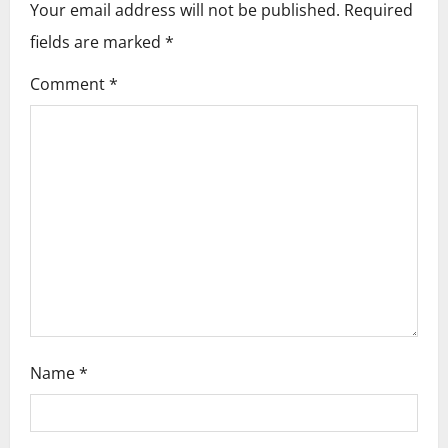
v
Your email address will not be published.
Required
i
fields are marked
*
g
Comment
*
a
t
i
o
n
Name
*