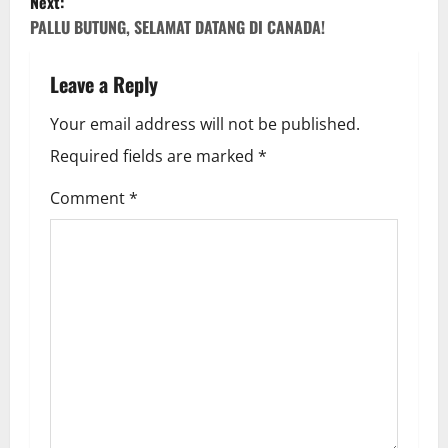
Next:
t
PALLU BUTUNG, SELAMAT DATANG DI CANADA!
n
Leave a Reply
a
Your email address will not be published.
v
Required fields are marked
*
i
Comment
*
g
a
t
i
o