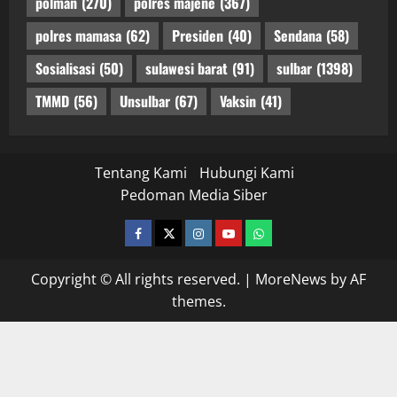
polman
(270)
polres majene
(367)
polres mamasa
(62)
Presiden
(40)
Sendana
(58)
Sosialisasi
(50)
sulawesi barat
(91)
sulbar
(1398)
TMMD
(56)
Unsulbar
(67)
Vaksin
(41)
Tentang Kami
Hubungi Kami
Pedoman Media Siber
facebook
twitter
instagram.com
youtube
whatsapp
Copyright © All rights reserved.
|
MoreNews
by AF
themes.