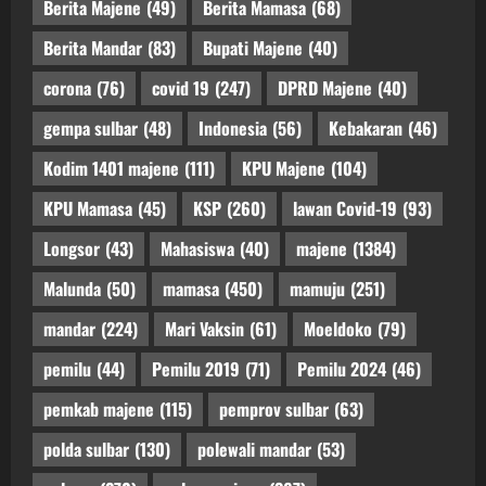
Berita Majene
(49)
Berita Mamasa
(68)
Berita Mandar
(83)
Bupati Majene
(40)
corona
(76)
covid 19
(247)
DPRD Majene
(40)
gempa sulbar
(48)
Indonesia
(56)
Kebakaran
(46)
Kodim 1401 majene
(111)
KPU Majene
(104)
KPU Mamasa
(45)
KSP
(260)
lawan Covid-19
(93)
Longsor
(43)
Mahasiswa
(40)
majene
(1384)
Malunda
(50)
mamasa
(450)
mamuju
(251)
mandar
(224)
Mari Vaksin
(61)
Moeldoko
(79)
pemilu
(44)
Pemilu 2019
(71)
Pemilu 2024
(46)
pemkab majene
(115)
pemprov sulbar
(63)
polda sulbar
(130)
polewali mandar
(53)