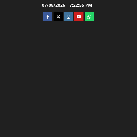
Skip
07/08/2026
7:22:56 PM
to
facebook
twitter
instagram.com
youtube
whatsapp
content