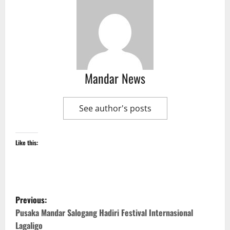
Mandar News
See author's posts
Like this:
P
Previous:
o
Pusaka Mandar Salogang Hadiri Festival Internasional
Lagaligo