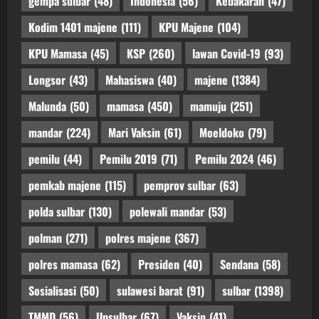
gempa sulbar
(48)
Indonesia
(56)
Kebakaran
(47)
Kodim 1401 majene
(111)
KPU Majene
(104)
KPU Mamasa
(45)
KSP
(260)
lawan Covid-19
(93)
Longsor
(43)
Mahasiswa
(40)
majene
(1384)
Malunda
(50)
mamasa
(450)
mamuju
(251)
mandar
(224)
Mari Vaksin
(61)
Moeldoko
(79)
pemilu
(44)
Pemilu 2019
(71)
Pemilu 2024
(46)
pemkab majene
(115)
pemprov sulbar
(63)
polda sulbar
(130)
polewali mandar
(53)
polman
(271)
polres majene
(367)
polres mamasa
(62)
Presiden
(40)
Sendana
(58)
Sosialisasi
(50)
sulawesi barat
(91)
sulbar
(1398)
TMMD
(56)
Unsulbar
(67)
Vaksin
(41)