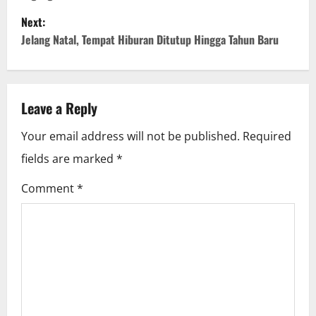
s
Next:
t
Jelang Natal, Tempat Hiburan Ditutup Hingga Tahun Baru
n
a
Leave a Reply
v
Your email address will not be published.
Required
i
fields are marked
*
g
Comment
*
a
t
i
o