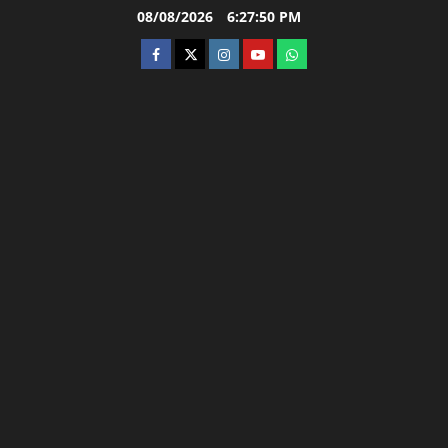
Skip
08/08/2026
6:27:51 PM
to
facebook
twitter
instagram.com
youtube
whatsapp
content